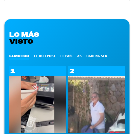
LO MÁS
VISTO
ELMOTOR
EL HUFFPOST
EL PAÍS
AS
CADENA SER
1
2