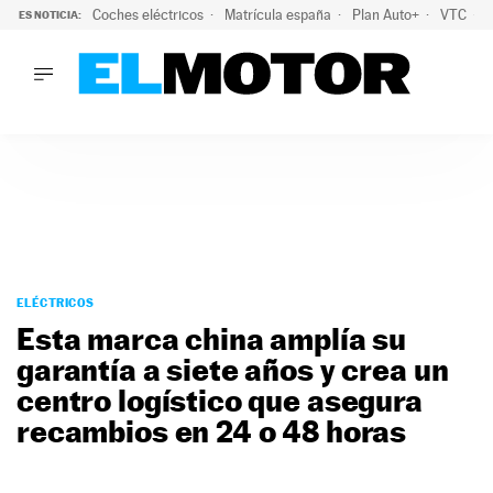
Coches eléctricos
Matrícula españa
Plan Auto+
VTC
ES NOTICIA:
LO ÚLTIMO
La Lista Blanca del Programa Auto+: todos los coches eléct
LO ÚLTIMO
La Lista Blanca del Programa Auto+: todos los coches eléctr
ACTUALIDAD
ELÉCTRICOS
CONDUCIR
PRUEBAS
Saltar
VIRALES
al
ELÉCTRICOS
PODCAST
contenido
Esta marca china amplía su
MOTOS
garantía a siete años y crea un
TECNOLOGÍA
centro logístico que asegura
SUPERCOCHES
MOTORTV
recambios en 24 o 48 horas
PREMIOS
SERVICIOS