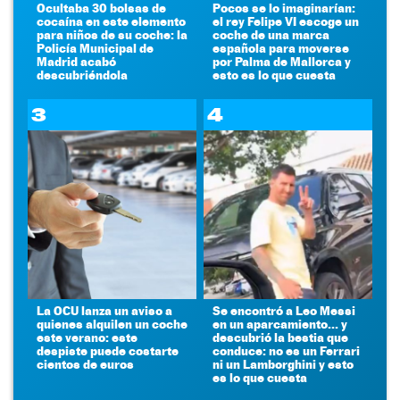
Ocultaba 30 bolsas de
Pocos se lo imaginarían:
cocaína en este elemento
el rey Felipe VI escoge un
para niños de su coche: la
coche de una marca
Policía Municipal de
española para moverse
Madrid acabó
por Palma de Mallorca y
descubriéndola
esto es lo que cuesta
3
4
La OCU lanza un aviso a
Se encontró a Leo Messi
quienes alquilen un coche
en un aparcamiento... y
este verano: este
descubrió la bestia que
despiste puede costarte
conduce: no es un Ferrari
cientos de euros
ni un Lamborghini y esto
es lo que cuesta