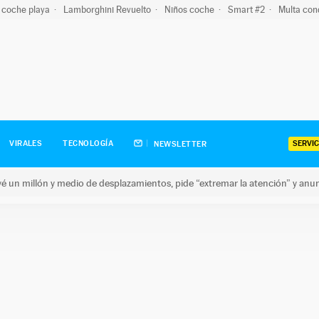
 coche playa
Lamborghini Revuelto
Niños coche
Smart #2
Multa con
SERVIC
VIRALES
TECNOLOGÍA
NEWSLETTER
revé un millón y medio de desplazamientos, pide “extremar la atención” y anu
n millón y medio de desplazamientos, pide “extremar la atención”