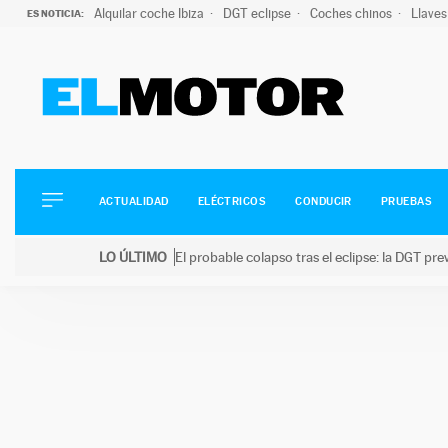
Alquilar coche Ibiza
DGT eclipse
Coches chinos
Llaves
ES NOTICIA:
ACTUALIDAD
ELÉCTRICOS
CONDUCIR
ACTUALIDAD
ELÉCTRICOS
CONDUCIR
PRUEBAS
PRUEBAS
Saltar
VIRALES
LO ÚLTIMO
El probable colapso tras el eclipse: la DGT p
al
PODCAST
LO ÚLTIMO
El probable colapso tras el eclipse: la DGT prevé u
contenido
MOTOS
TECNOLOGÍA
SUPERCOCHES
MOTORTV
PREMIOS
SERVICIOS