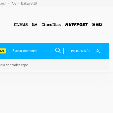
ducir
A-2
Baliza V-16
IOS
INICIAR SESIÓN
ncia controles espe
 y anuncia controles espe