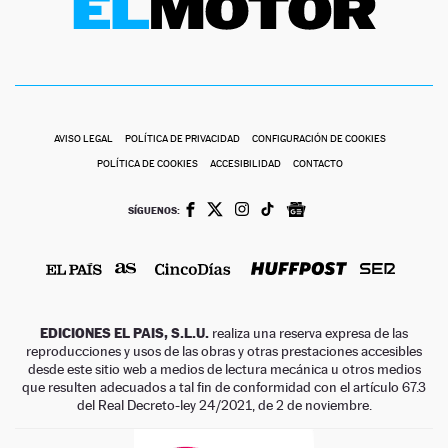
AVISO LEGAL
POLÍTICA DE PRIVACIDAD
CONFIGURACIÓN DE COOKIES
POLÍTICA DE COOKIES
ACCESIBILIDAD
CONTACTO
SÍGUENOS:
EDICIONES EL PAIS, S.L.U.
realiza una reserva expresa de las
reproducciones y usos de las obras y otras prestaciones accesibles
desde este sitio web a medios de lectura mecánica u otros medios
que resulten adecuados a tal fin de conformidad con el artículo 67.3
del Real Decreto-ley 24/2021, de 2 de noviembre.