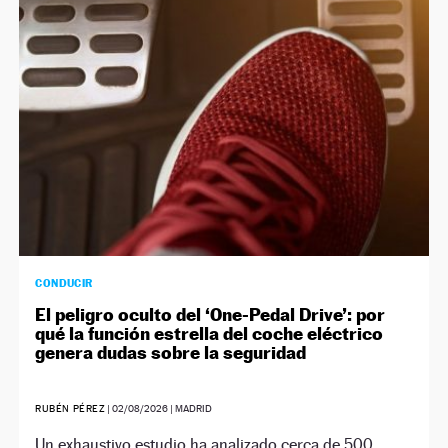
NEWSLETTER
SÍGUENOS
CONDUCIR
El peligro oculto del ‘One-Pedal Drive’: por
qué la función estrella del coche eléctrico
genera dudas sobre la seguridad
RUBÉN PÉREZ
|
02/08/2026
| MADRID
Un exhaustivo estudio ha analizado cerca de 500