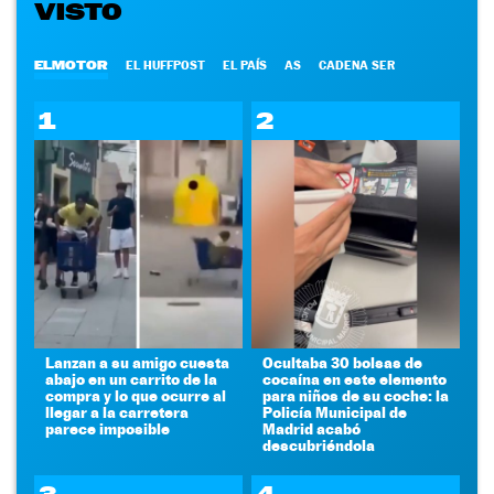
VISTO
ELMOTOR
EL HUFFPOST
EL PAÍS
AS
CADENA SER
1
2
Lanzan a su amigo cuesta
Ocultaba 30 bolsas de
abajo en un carrito de la
cocaína en este elemento
compra y lo que ocurre al
para niños de su coche: la
llegar a la carretera
Policía Municipal de
parece imposible
Madrid acabó
descubriéndola
3
4