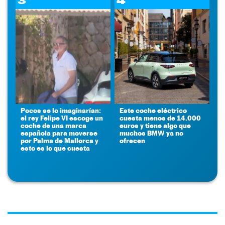
Pocos se lo imaginarían:
Este coche eléctrico
el rey Felipe VI escoge un
cuesta menos de 14.000
coche de una marca
euros y tiene algo que
española para moverse
muchos BMW ya no
por Palma de Mallorca y
ofrecen
esto es lo que cuesta