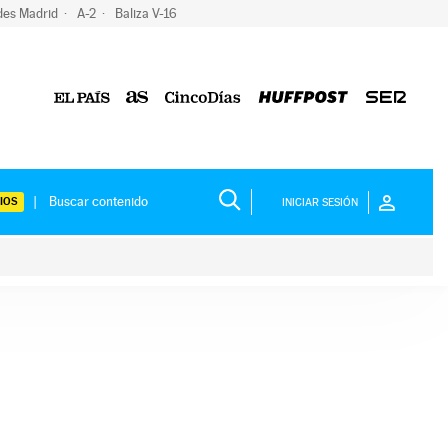
des Madrid
A-2
Baliza V-16
IOS
INICIAR SESIÓN