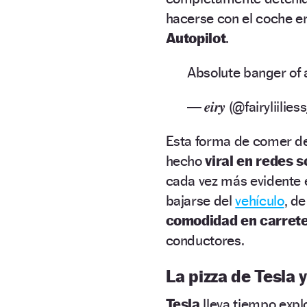
hacerse con el coche en
Autopilot
.
Absolute banger of 
— 𝒆𝒊𝒓𝒚 (@fairyliilies
Esta forma de comer de
hecho
viral en redes s
cada vez más evidente 
bajarse del
vehículo
, d
comodidad en carret
conductores.
La pizza de Tesla 
Tesla
lleva tiempo expl