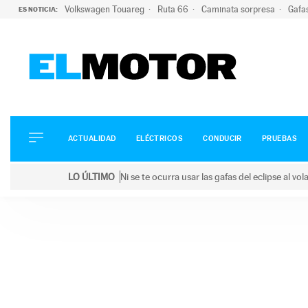
Volkswagen Touareg
Ruta 66
Caminata sorpresa
Gafa
ES NOTICIA:
ACTUALIDAD
ELÉCTRICOS
CONDUCIR
ACTUALIDAD
ELÉCTRICOS
CONDUCIR
PRUEBAS
PRUEBAS
Saltar
VIRALES
LO ÚLTIMO
Ni se te ocurra usar las gafas del eclipse al v
al
PODCAST
LO ÚLTIMO
Ni se te ocurra usar las gafas del eclipse al volant
contenido
MOTOS
TECNOLOGÍA
SUPERCOCHES
MOTORTV
PREMIOS
SERVICIOS