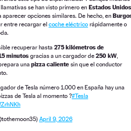
llamativas se han visto primero en
Estados Unido
 aparecer opciones similares. De hecho, en
Burgo
ir entre recargar el
coche eléctrico
rápidamente o
da.
sible recuperar hasta
275 kilómetros de
15 minutos
gracias a un cargador de
250 kW
,
prepara una
pizza caliente
sin que el conductor
nto.
argador de Tesla número 1.000 en España hay una
izzas de Tesla al momento ?
#Tesla
JfZrhNKh
(@tothemoon35)
April 9, 2026