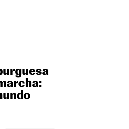
mburguesa
 marcha:
 mundo