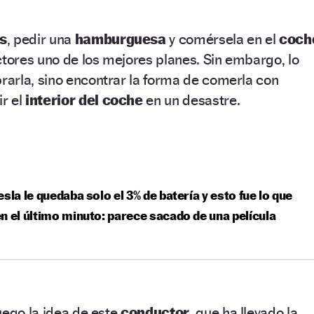
s
, pedir una
hamburguesa
y comérsela en el
coch
ores uno de los mejores planes. Sin embargo, lo
arla, sino encontrar la forma de comerla con
ir el
interior del coche
en un desastre.
esla le quedaba solo el 3% de batería y esto fue lo que
n el último minuto: parece sacado de una película
uego la idea de este
conductor
, que ha llevado la