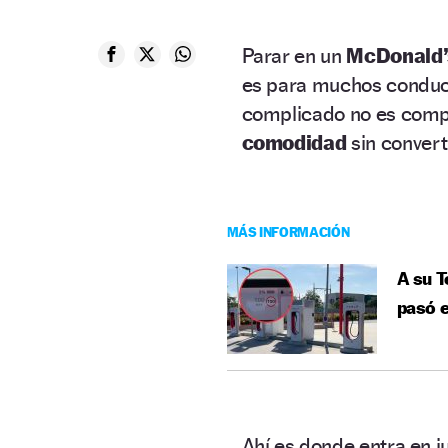
Parar en un
McDonald’
es para muchos conduct
complicado no es compr
comodidad
sin convert
MÁS INFORMACIÓN
A su T
pasó e
Ahí es donde entra en j