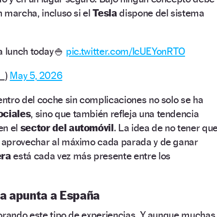
 marcha, incluso si el
Tesla
dispone del sistema
a lunch today🍚
pic.twitter.com/IcUEYonRTO
s_)
May 5, 2026
ntro del coche sin complicaciones no solo se ha
ociales
, sino que también refleja una tendencia
en el
sector del automóvil
. La idea de no tener qu
e aprovechar al máximo cada parada y de ganar
era
está cada vez más presente entre los
ya apunta a España
orando este tipo de experiencias. Y aunque muchas