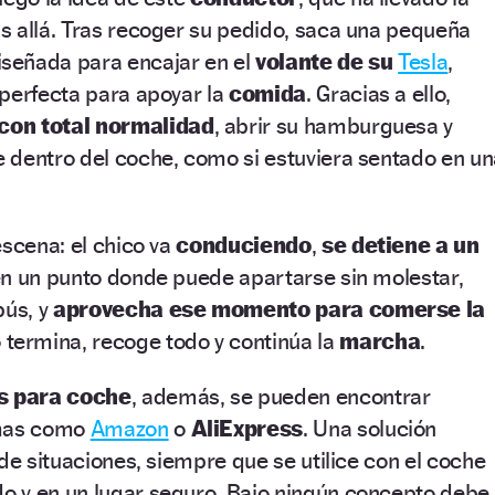
s allá. Tras recoger su pedido, saca una pequeña
señada para encajar en el
volante de su
Tesla
,
 perfecta para apoyar la
comida
. Gracias a ello,
con total normalidad
, abrir su hamburguesa y
 dentro del coche, como si estuviera sentado en un
escena: el chico va
conduciendo
,
se detiene a un
en un punto donde puede apartarse sin molestar,
bús, y
aprovecha ese momento para comerse la
termina, recoge todo y continúa la
marcha
.
s para coche
, además, se pueden encontrar
rmas como
Amazon
o
AliExpress
. Una solución
 de situaciones, siempre que se utilice con el coche
 y en un lugar seguro. Bajo ningún concepto debe