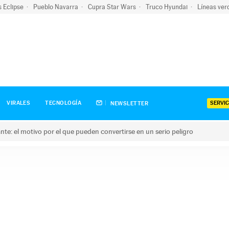
s Eclipse
Pueblo Navarra
Cupra Star Wars
Truco Hyundai
Líneas ver
SERVIC
VIRALES
TECNOLOGÍA
NEWSLETTER
olante: el motivo por el que pueden convertirse en un serio peligro
e: el motivo por el que pueden convertirse en un serio peligro