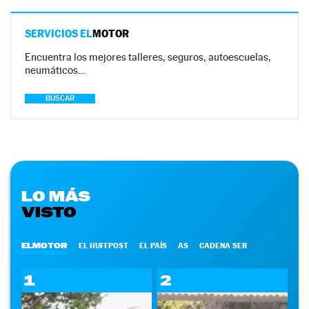
SERVICIOS EL
MOTOR
Encuentra los mejores talleres, seguros, autoescuelas,
neumáticos…
BUSCAR
LO MÁS
VISTO
ELMOTOR
EL HUFFPOST
EL PAÍS
AS
CADENA SER
1
2