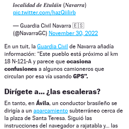
𝒍𝒐𝒄𝒂𝒍𝒊𝒅𝒂𝒅 𝒅𝒆 𝑬𝒕𝒖𝒍𝒂́𝒊𝒏 (𝑵𝒂𝒗𝒂𝒓𝒓𝒂)
pic.twitter.com/hazQiiIirb
— Guardia Civil Navarra 🇪🇸
(@NavarraGC)
November 30, 2022
En un tuit, la
Guardia Civil
de Navarra añadía
información: “Este pueblo está próximo al km
18 N-121-A y parece que
ocasiona
confusiones
a algunos camioneros que
circulan por esa vía usando
GPS”.
Dirígete a… ¿las escaleras?
En tanto, en
Ávila
, un conductor brasileño se
dirigía a un
aparcamiento
subterráneo cerca de
la plaza de Santa Teresa. Siguió las
instrucciones del navegador a rajatabla y… las