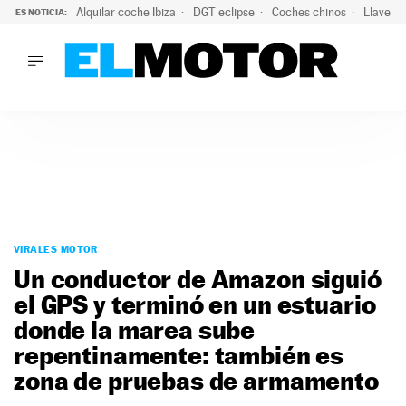
Alquilar coche Ibiza
DGT eclipse
Coches chinos
Llaves 
ES NOTICIA:
LO ÚLTIMO
El probable colapso tras el eclipse: la DGT prevé un millón 
LO ÚLTIMO
El probable colapso tras el eclipse: la DGT prevé un millón 
ACTUALIDAD
ELÉCTRICOS
CONDUCIR
PRUEBAS
Saltar
VIRALES
al
VIRALES MOTOR
PODCAST
contenido
Un conductor de Amazon siguió
MOTOS
el GPS y terminó en un estuario
TECNOLOGÍA
donde la marea sube
SUPERCOCHES
MOTORTV
repentinamente: también es
PREMIOS
zona de pruebas de armamento
SERVICIOS