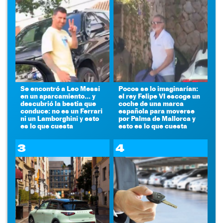
Se encontró a Leo Messi
Pocos se lo imaginarían:
en un aparcamiento... y
el rey Felipe VI escoge un
descubrió la bestia que
coche de una marca
conduce: no es un Ferrari
española para moverse
ni un Lamborghini y esto
por Palma de Mallorca y
es lo que cuesta
esto es lo que cuesta
3
4