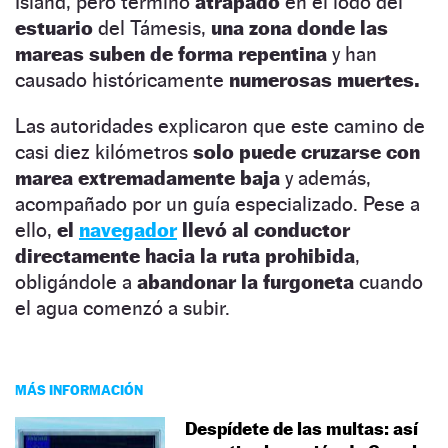
Island, pero terminó
atrapado
en el lodo del
estuario
del Támesis,
una zona donde las
mareas suben de forma repentina
y han
causado históricamente
numerosas muertes.
Las autoridades explicaron que este camino de
casi diez kilómetros
solo puede cruzarse con
marea extremadamente baja
y además,
acompañado por un guía especializado. Pese a
ello,
el
navegador
llevó al conductor
directamente hacia la ruta prohibida
,
obligándole a
abandonar la furgoneta
cuando
el agua comenzó a subir.
MÁS INFORMACIÓN
Despídete de las multas: así