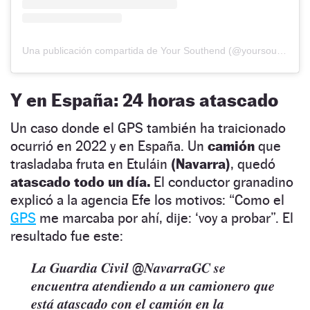
Una publicación compartida de Your Southend (@yoursouthend)
Y en España: 24 horas atascado
Un caso donde el GPS también ha traicionado
ocurrió en 2022 y en España. Un
camión
que
trasladaba fruta en Etuláin
(Navarra)
, quedó
atascado todo un día.
El conductor granadino
explicó a la agencia Efe los motivos: “Como el
GPS
me marcaba por ahí, dije: ‘voy a probar”. El
resultado fue este:
𝑳𝒂 𝑮𝒖𝒂𝒓𝒅𝒊𝒂 𝑪𝒊𝒗𝒊𝒍 @𝑵𝒂𝒗𝒂𝒓𝒓𝒂𝑮𝑪 𝒔𝒆
𝒆𝒏𝒄𝒖𝒆𝒏𝒕𝒓𝒂 𝒂𝒕𝒆𝒏𝒅𝒊𝒆𝒏𝒅𝒐 𝒂 𝒖𝒏 𝒄𝒂𝒎𝒊𝒐𝒏𝒆𝒓𝒐 𝒒𝒖𝒆
𝒆𝒔𝒕𝒂́ 𝒂𝒕𝒂𝒔𝒄𝒂𝒅𝒐 𝒄𝒐𝒏 𝒆𝒍 𝒄𝒂𝒎𝒊𝒐́𝒏 𝒆𝒏 𝒍𝒂