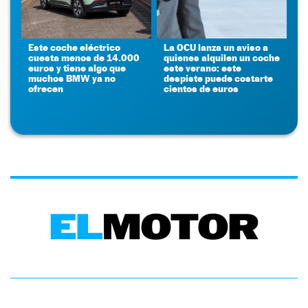
Este coche eléctrico
La OCU lanza un aviso a
cuesta menos de 14.000
quienes alquilen un coche
euros y tiene algo que
este verano: este
muchos BMW ya no
despiste puede costarte
ofrecen
cientos de euros