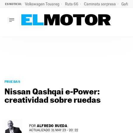
Volkswagen Touareg
Ruta 66
Caminata sorpresa
Gafas 
ES NOTICIA:
LO ÚLTIMO
Ni se te ocurra usar las gafas del eclipse al volante: el moti
LO ÚLTIMO
Ni se te ocurra usar las gafas del eclipse al volante: el motiv
ACTUALIDAD
ELÉCTRICOS
CONDUCIR
PRUEBAS
Saltar
VIRALES
al
PRUEBAS
PODCAST
contenido
Nissan Qashqai e-Power:
MOTOS
creatividad sobre ruedas
TECNOLOGÍA
SUPERCOCHES
MOTORTV
PREMIOS
ALFREDO RUEDA
POR
SERVICIOS
ACTUALIZADO 31 MAY 23 - 20: 22