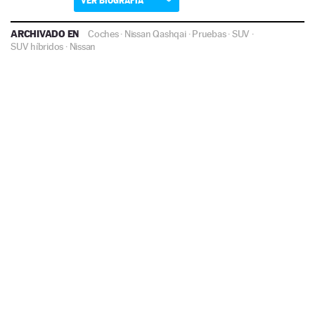
VER BIOGRAFÍA
ARCHIVADO EN
Coches
·
Nissan Qashqai
·
Pruebas
·
SUV
·
SUV híbridos
·
Nissan