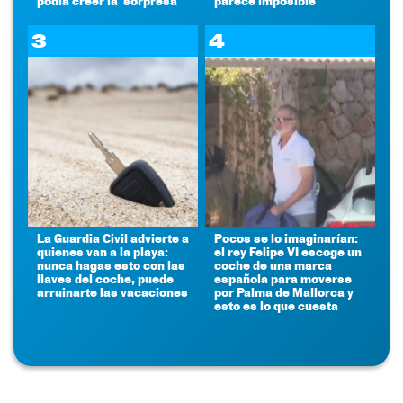
podía creer la 'sorpresa'
parece imposible
3
4
La Guardia Civil advierte a
Pocos se lo imaginarían:
quienes van a la playa:
el rey Felipe VI escoge un
nunca hagas esto con las
coche de una marca
llaves del coche, puede
española para moverse
arruinarte las vacaciones
por Palma de Mallorca y
esto es lo que cuesta