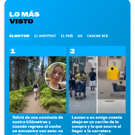
LO MÁS
VISTO
ELMOTOR
EL HUFFPOST
EL PAÍS
AS
CADENA SER
1
2
Volvió de una caminata de
Lanzan a su amigo cuesta
cuatro kilómetros y
abajo en un carrito de la
cuando regresa al coche
compra y lo que ocurre al
se encuentra con esto: no
llegar a la carretera