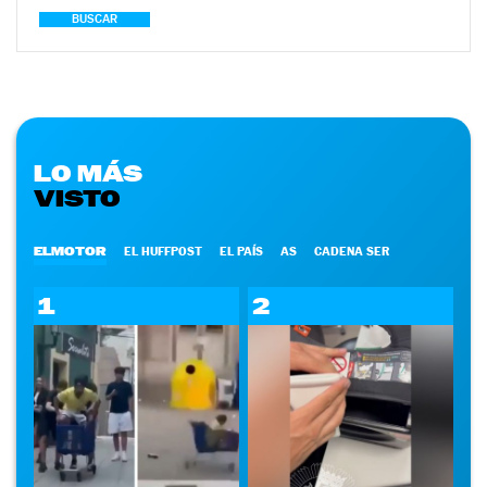
BUSCAR
LO MÁS
VISTO
ELMOTOR
EL HUFFPOST
EL PAÍS
AS
CADENA SER
1
2