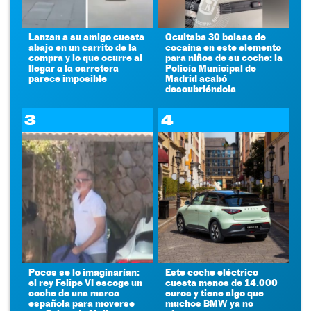
Lanzan a su amigo cuesta
Ocultaba 30 bolsas de
abajo en un carrito de la
cocaína en este elemento
compra y lo que ocurre al
para niños de su coche: la
llegar a la carretera
Policía Municipal de
parece imposible
Madrid acabó
descubriéndola
3
4
Pocos se lo imaginarían:
Este coche eléctrico
el rey Felipe VI escoge un
cuesta menos de 14.000
coche de una marca
euros y tiene algo que
española para moverse
muchos BMW ya no