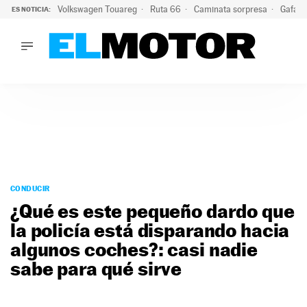
Volkswagen Touareg
Ruta 66
Caminata sorpresa
Gafas 
ES NOTICIA:
LO ÚLTIMO
Ni se te ocurra usar las gafas del eclipse al volante: el moti
LO ÚLTIMO
Ni se te ocurra usar las gafas del eclipse al volante: el motiv
ACTUALIDAD
ELÉCTRICOS
CONDUCIR
PRUEBAS
Saltar
VIRALES
al
CONDUCIR
PODCAST
contenido
¿Qué es este pequeño dardo que
MOTOS
la policía está disparando hacia
TECNOLOGÍA
algunos coches?: casi nadie
SUPERCOCHES
MOTORTV
sabe para qué sirve
PREMIOS
SERVICIOS