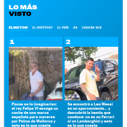
LO MÁS
VISTO
ELMOTOR
EL HUFFPOST
EL PAÍS
AS
CADENA SER
1
2
Pocos se lo imaginarían:
Se encontró a Leo Messi
el rey Felipe VI escoge un
en un aparcamiento... y
coche de una marca
descubrió la bestia que
española para moverse
conduce: no es un Ferrari
por Palma de Mallorca y
ni un Lamborghini y esto
esto es lo que cuesta
es lo que cuesta