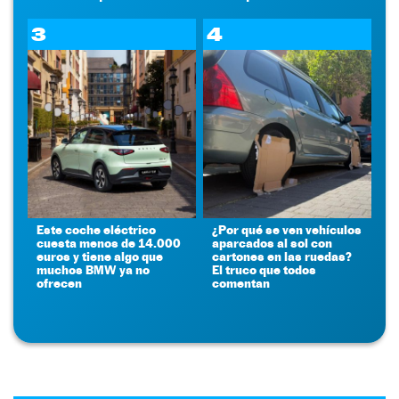
3
4
Este coche eléctrico
¿Por qué se ven vehículos
cuesta menos de 14.000
aparcados al sol con
euros y tiene algo que
cartones en las ruedas?
muchos BMW ya no
El truco que todos
ofrecen
comentan