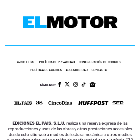
AVISO LEGAL
POLÍTICA DE PRIVACIDAD
CONFIGURACIÓN DE COOKIES
POLÍTICA DE COOKIES
ACCESIBILIDAD
CONTACTO
SÍGUENOS:
EDICIONES EL PAIS, S.L.U.
realiza una reserva expresa de las
reproducciones y usos de las obras y otras prestaciones accesibles
desde este sitio web a medios de lectura mecánica u otros medios
que resulten adecuados a tal fin de conformidad con el artículo 67.3