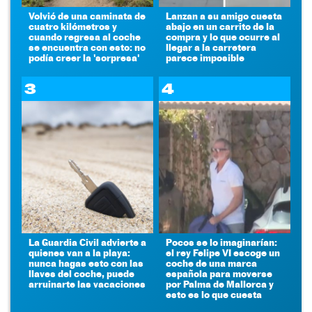
Volvió de una caminata de
Lanzan a su amigo cuesta
cuatro kilómetros y
abajo en un carrito de la
cuando regresa al coche
compra y lo que ocurre al
se encuentra con esto: no
llegar a la carretera
podía creer la 'sorpresa'
parece imposible
3
4
La Guardia Civil advierte a
Pocos se lo imaginarían:
quienes van a la playa:
el rey Felipe VI escoge un
nunca hagas esto con las
coche de una marca
llaves del coche, puede
española para moverse
arruinarte las vacaciones
por Palma de Mallorca y
esto es lo que cuesta