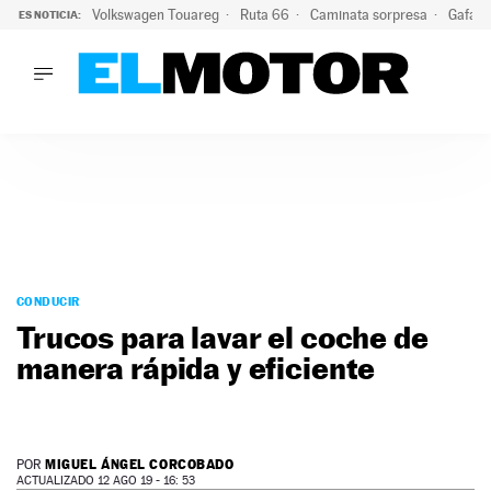
Volkswagen Touareg
Ruta 66
Caminata sorpresa
Gafas 
ES NOTICIA:
LO ÚLTIMO
Ni se te ocurra usar las gafas del eclipse al volante: el moti
LO ÚLTIMO
Ni se te ocurra usar las gafas del eclipse al volante: el motiv
ACTUALIDAD
ELÉCTRICOS
CONDUCIR
PRUEBAS
Saltar
VIRALES
al
CONDUCIR
PODCAST
contenido
Trucos para lavar el coche de
MOTOS
manera rápida y eficiente
TECNOLOGÍA
SUPERCOCHES
MOTORTV
PREMIOS
MIGUEL ÁNGEL CORCOBADO
POR
SERVICIOS
ACTUALIZADO 12 AGO 19 - 16: 53