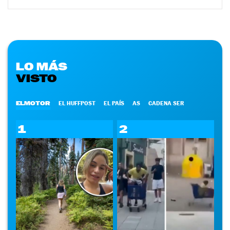
LO MÁS
VISTO
ELMOTOR
EL HUFFPOST
EL PAÍS
AS
CADENA SER
1
2