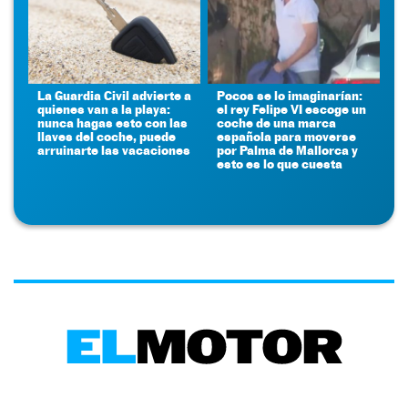
La Guardia Civil advierte a
Pocos se lo imaginarían:
quienes van a la playa:
el rey Felipe VI escoge un
nunca hagas esto con las
coche de una marca
llaves del coche, puede
española para moverse
arruinarte las vacaciones
por Palma de Mallorca y
esto es lo que cuesta