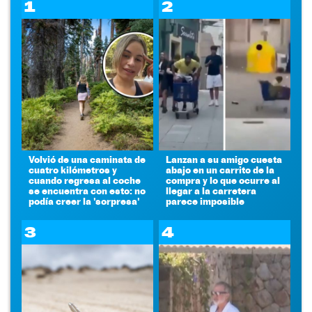
1
2
Volvió de una caminata de
Lanzan a su amigo cuesta
cuatro kilómetros y
abajo en un carrito de la
cuando regresa al coche
compra y lo que ocurre al
se encuentra con esto: no
llegar a la carretera
podía creer la 'sorpresa'
parece imposible
3
4