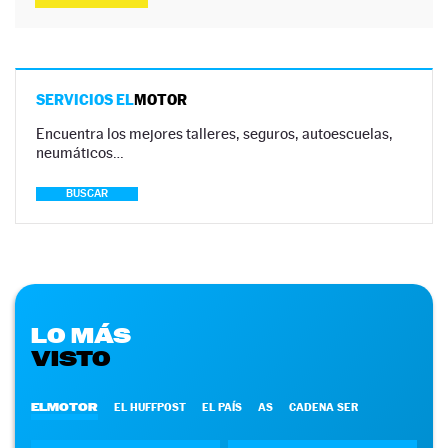
SERVICIOS EL
MOTOR
Encuentra los mejores talleres, seguros, autoescuelas,
neumáticos…
BUSCAR
LO MÁS
VISTO
ELMOTOR
EL HUFFPOST
EL PAÍS
AS
CADENA SER