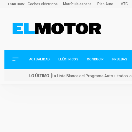
Coches eléctricos
Matrícula españa
Plan Auto+
VTC
ES NOTICIA:
ACTUALIDAD
ELÉCTRICOS
CONDUCIR
ACTUALIDAD
ELÉCTRICOS
CONDUCIR
PRUEBAS
PRUEBAS
Saltar
VIRALES
LO ÚLTIMO
La Lista Blanca del Programa Auto+: todos lo
al
PODCAST
LO ÚLTIMO
La Lista Blanca del Programa Auto+: todos los coc
contenido
MOTOS
TECNOLOGÍA
SUPERCOCHES
MOTORTV
PREMIOS
SERVICIOS