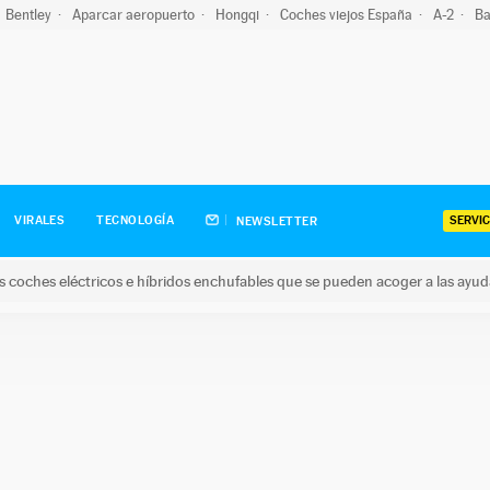
Bentley
Aparcar aeropuerto
Hongqi
Coches viejos España
A-2
Ba
SERVIC
VIRALES
TECNOLOGÍA
NEWSLETTER
s coches eléctricos e híbridos enchufables que se pueden acoger a las ayu
hes eléctricos e híbridos enchufables que se pueden acoger a la