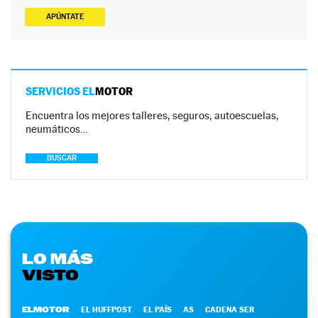
APÚNTATE
SERVICIOS EL
MOTOR
Encuentra los mejores talleres, seguros, autoescuelas,
neumáticos…
BUSCAR
LO MÁS
VISTO
ELMOTOR
EL HUFFPOST
EL PAÍS
AS
CADENA SER