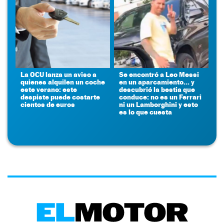
La OCU lanza un aviso a
Se encontró a Leo Messi
quienes alquilen un coche
en un aparcamiento... y
este verano: este
descubrió la bestia que
despiste puede costarte
conduce: no es un Ferrari
cientos de euros
ni un Lamborghini y esto
es lo que cuesta