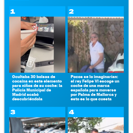
1
2
Ocultaba 30 bolsas de
Pocos se lo imaginarían:
cocaína en este elemento
el rey Felipe VI escoge un
para niños de su coche: la
coche de una marca
Policía Municipal de
española para moverse
Madrid acabó
por Palma de Mallorca y
descubriéndola
esto es lo que cuesta
3
4