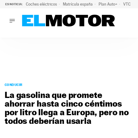
Coches eléctricos
Matrícula españa
Plan Auto+
VTC
ES NOTICIA:
LO ÚLTIMO
La Lista Blanca del Programa Auto+: todos los coches eléct
LO ÚLTIMO
La Lista Blanca del Programa Auto+: todos los coches eléctr
ACTUALIDAD
ELÉCTRICOS
CONDUCIR
PRUEBAS
Saltar
VIRALES
al
CONDUCIR
PODCAST
contenido
La gasolina que promete
MOTOS
ahorrar hasta cinco céntimos
TECNOLOGÍA
por litro llega a Europa, pero no
SUPERCOCHES
MOTORTV
todos deberían usarla
PREMIOS
SERVICIOS