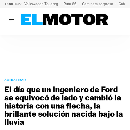
Volkswagen Touareg
Ruta 66
Caminata sorpresa
Gafas 
ES NOTICIA:
LO ÚLTIMO
Ni se te ocurra usar las gafas del eclipse al volante: el moti
LO ÚLTIMO
Ni se te ocurra usar las gafas del eclipse al volante: el motiv
ACTUALIDAD
ELÉCTRICOS
CONDUCIR
PRUEBAS
Saltar
VIRALES
al
ACTUALIDAD
PODCAST
contenido
El día que un ingeniero de Ford
MOTOS
se equivocó de lado y cambió la
TECNOLOGÍA
historia con una flecha, la
SUPERCOCHES
MOTORTV
brillante solución nacida bajo la
PREMIOS
lluvia
SERVICIOS