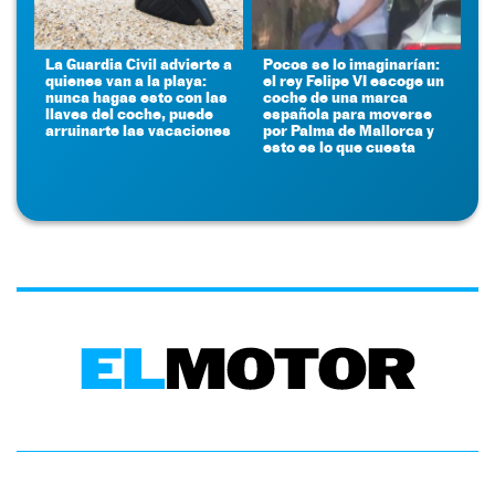
La Guardia Civil advierte a
Pocos se lo imaginarían:
quienes van a la playa:
el rey Felipe VI escoge un
nunca hagas esto con las
coche de una marca
llaves del coche, puede
española para moverse
arruinarte las vacaciones
por Palma de Mallorca y
esto es lo que cuesta