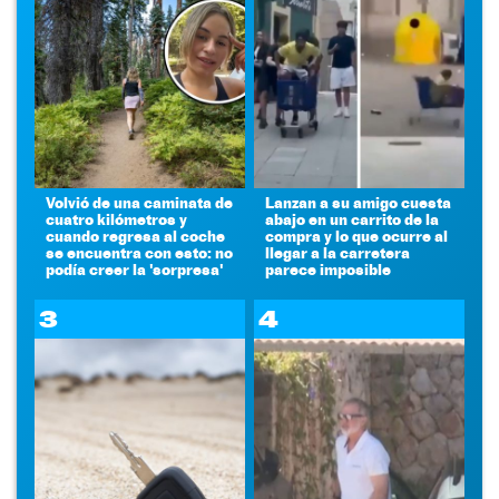
Volvió de una caminata de
Lanzan a su amigo cuesta
cuatro kilómetros y
abajo en un carrito de la
cuando regresa al coche
compra y lo que ocurre al
se encuentra con esto: no
llegar a la carretera
podía creer la 'sorpresa'
parece imposible
3
4