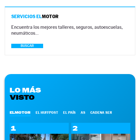
SERVICIOS EL
MOTOR
Encuentra los mejores talleres, seguros, autoescuelas,
neumáticos…
BUSCAR
LO MÁS
VISTO
ELMOTOR
EL HUFFPOST
EL PAÍS
AS
CADENA SER
1
2