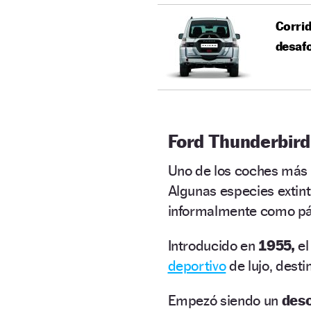
Corri
desaf
Ford Thunderbird
Uno de los coches más 
Algunas especies extin
informalmente como páj
Introducido en
1955,
e
deportivo
de lujo, dest
Empezó siendo un
desc