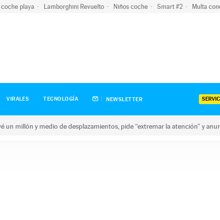
 coche playa
Lamborghini Revuelto
Niños coche
Smart #2
Multa con
SERVIC
VIRALES
TECNOLOGÍA
NEWSLETTER
revé un millón y medio de desplazamientos, pide “extremar la atención” y anu
n millón y medio de desplazamientos, pide “extremar la atención”