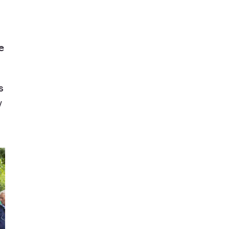
e
s
y