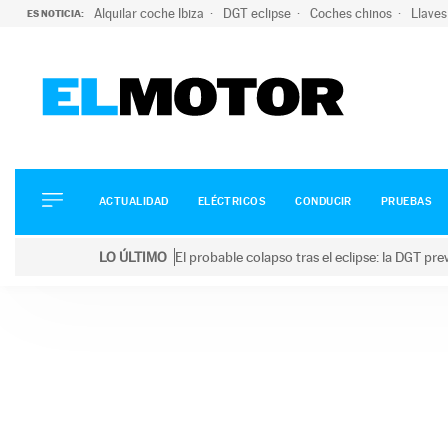
Alquilar coche Ibiza
DGT eclipse
Coches chinos
Llaves
ES NOTICIA:
ACTUALIDAD
ELÉCTRICOS
CONDUCIR
ACTUALIDAD
ELÉCTRICOS
CONDUCIR
PRUEBAS
PRUEBAS
Saltar
VIRALES
LO ÚLTIMO
El probable colapso tras el eclipse: la DGT p
al
PODCAST
LO ÚLTIMO
El probable colapso tras el eclipse: la DGT prevé u
contenido
MOTOS
TECNOLOGÍA
SUPERCOCHES
MOTORTV
PREMIOS
SERVICIOS