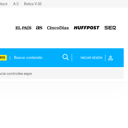
ducir
A-2
Baliza V-16
IOS
INICIAR SESIÓN
ncia controles espe
 y anuncia controles espe