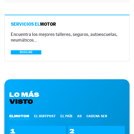
SERVICIOS EL
MOTOR
Encuentra los mejores talleres, seguros, autoescuelas,
neumáticos…
BUSCAR
LO MÁS
VISTO
ELMOTOR
EL HUFFPOST
EL PAÍS
AS
CADENA SER
1
2