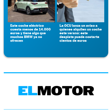
Este coche eléctrico
La OCU lanza un aviso a
cuesta menos de 14.000
quienes alquilen un coche
euros y tiene algo que
este verano: este
muchos BMW ya no
despiste puede costarte
ofrecen
cientos de euros