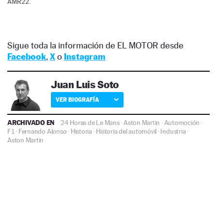
AMR22.
Sigue toda la información de EL MOTOR desde
Facebook
,
X
o
Instagram
Juan Luis Soto
VER BIOGRAFÍA
ARCHIVADO EN
24 Horas de Le Mans
·
Aston Martin
·
Automoción
·
F1
·
Fernando Alonso
·
Historia
·
Historia del automóvil
·
Industria
·
Aston Martin