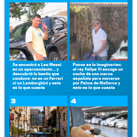
Se encontró a Leo Messi
Pocos se lo imaginarían:
en un aparcamiento... y
el rey Felipe VI escoge un
descubrió la bestia que
coche de una marca
conduce: no es un Ferrari
española para moverse
ni un Lamborghini y esto
por Palma de Mallorca y
es lo que cuesta
esto es lo que cuesta
3
4