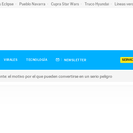
s Eclipse
Pueblo Navarra
Cupra Star Wars
Truco Hyundai
Líneas ver
SERVIC
VIRALES
TECNOLOGÍA
NEWSLETTER
olante: el motivo por el que pueden convertirse en un serio peligro
e: el motivo por el que pueden convertirse en un serio peligro