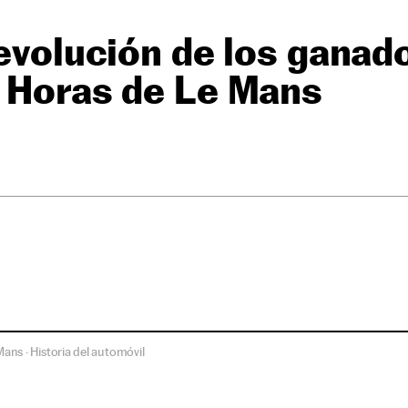
 evolución de los ganad
4 Horas de Le Mans
Mans
Historia del automóvil
·