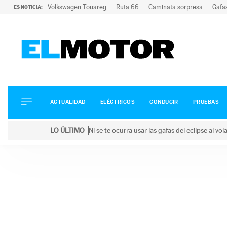
Volkswagen Touareg
Ruta 66
Caminata sorpresa
Gafa
ES NOTICIA:
ACTUALIDAD
ELÉCTRICOS
CONDUCIR
ACTUALIDAD
ELÉCTRICOS
CONDUCIR
PRUEBAS
PRUEBAS
Saltar
VIRALES
LO ÚLTIMO
Ni se te ocurra usar las gafas del eclipse al v
al
PODCAST
LO ÚLTIMO
Ni se te ocurra usar las gafas del eclipse al volant
contenido
MOTOS
TECNOLOGÍA
SUPERCOCHES
MOTORTV
PREMIOS
SERVICIOS