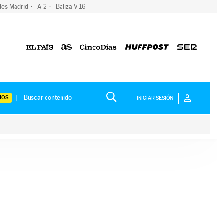
des Madrid
A-2
Baliza V-16
IOS
INICIAR SESIÓN