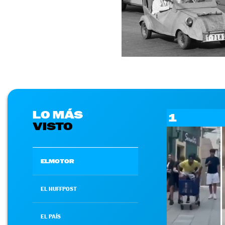
LO MÁS
1
VISTO
ELMOTOR
EL HUFFPOST
EL PAÍS