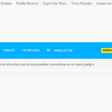
s Eclipse
Pueblo Navarra
Cupra Star Wars
Truco Hyundai
Líneas ver
SERVIC
VIRALES
TECNOLOGÍA
NEWSLETTER
olante: el motivo por el que pueden convertirse en un serio peligro
e: el motivo por el que pueden convertirse en un serio peligro