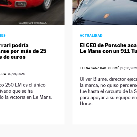
HES
ACTUALIDAD
rrari podría
El CEO de Porsche ac
rse por más de 25
Le Mans con un 911 T
s de euros
ELENA SANZ BARTOLOMÉ
|
27/06/202
EDA
|
03/01/2025
Oliver Blume, director ejec
ico 250 LM es el único
la marca, no quiso perderse
rivado que se ha
fue hasta el circuito de la 
o la victoria en Le Mans.
para apoyar a su equipo en
Horas