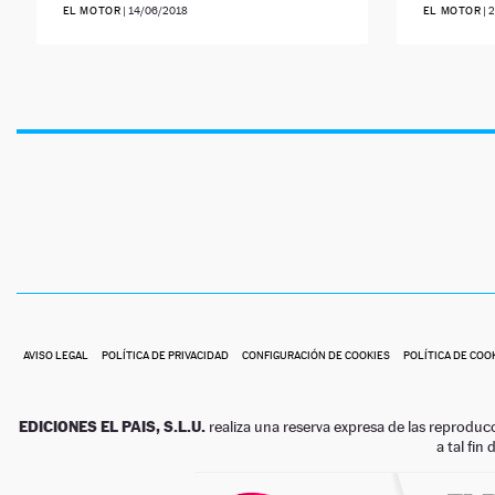
EL MOTOR
|
14/06/2018
EL MOTOR
|
2
AVISO LEGAL
POLÍTICA DE PRIVACIDAD
CONFIGURACIÓN DE COOKIES
POLÍTICA DE COO
EDICIONES EL PAIS, S.L.U.
realiza una reserva expresa de las reproduc
a tal fin