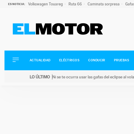
Volkswagen Touareg
Ruta 66
Caminata sorpresa
Gafa
ES NOTICIA:
ACTUALIDAD
ELÉCTRICOS
CONDUCIR
ACTUALIDAD
ELÉCTRICOS
CONDUCIR
PRUEBAS
PRUEBAS
Saltar
VIRALES
LO ÚLTIMO
Ni se te ocurra usar las gafas del eclipse al v
al
PODCAST
LO ÚLTIMO
Ni se te ocurra usar las gafas del eclipse al volant
contenido
MOTOS
TECNOLOGÍA
SUPERCOCHES
MOTORTV
PREMIOS
SERVICIOS