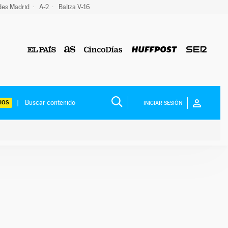
des Madrid
A-2
Baliza V-16
IOS
INICIAR SESIÓN