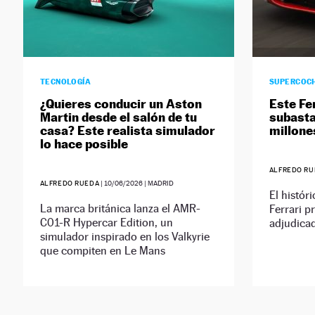
TECNOLOGÍA
SUPERCOC
¿Quieres conducir un Aston
Este Fe
Martin desde el salón de tu
subasta
casa? Este realista simulador
millone
lo hace posible
ALFREDO RU
ALFREDO RUEDA
|
10/06/2026
| MADRID
El histór
La marca británica lanza el AMR-
Ferrari p
C01-R Hypercar Edition, un
adjudicad
simulador inspirado en los Valkyrie
que compiten en Le Mans