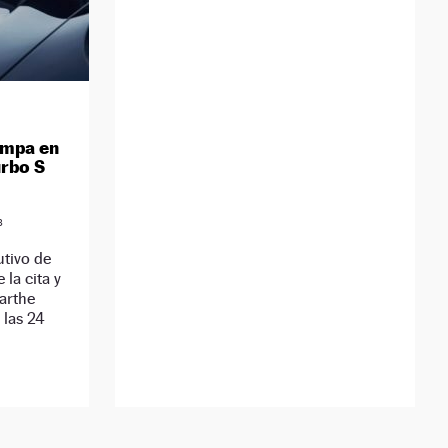
ampa en
urbo S
3
utivo de
 la cita y
Sarthe
 las 24