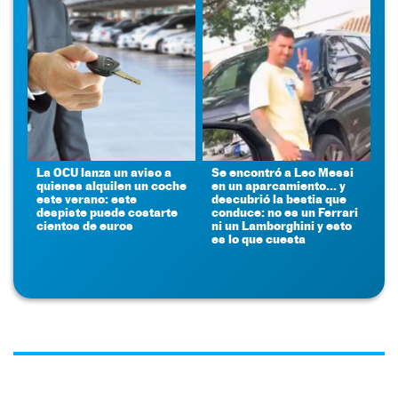
La OCU lanza un aviso a
Se encontró a Leo Messi
quienes alquilen un coche
en un aparcamiento... y
este verano: este
descubrió la bestia que
despiste puede costarte
conduce: no es un Ferrari
cientos de euros
ni un Lamborghini y esto
es lo que cuesta