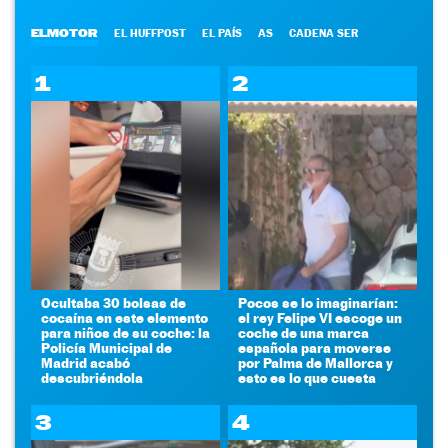
ELMOTOR
EL HUFFPOST
EL PAÍS
AS
CADENA SER
1
2
Ocultaba 30 bolsas de
Pocos se lo imaginarían:
cocaína en este elemento
el rey Felipe VI escoge un
para niños de su coche: la
coche de una marca
Policía Municipal de
española para moverse
Madrid acabó
por Palma de Mallorca y
descubriéndola
esto es lo que cuesta
3
4