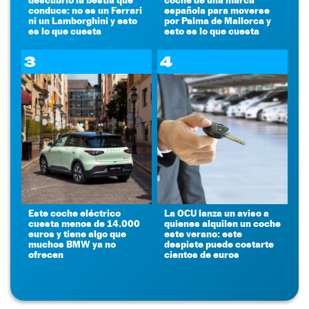
conduce: no es un Ferrari
española para moverse
ni un Lamborghini y esto
por Palma de Mallorca y
es lo que cuesta
esto es lo que cuesta
3
4
Este coche eléctrico
La OCU lanza un aviso a
cuesta menos de 14.000
quienes alquilen un coche
euros y tiene algo que
este verano: este
muchos BMW ya no
despiste puede costarte
ofrecen
cientos de euros