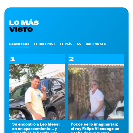
LO MÁS
VISTO
ELMOTOR
EL HUFFPOST
EL PAÍS
AS
CADENA SER
1
2
Se encontró a Leo Messi
Pocos se lo imaginarían:
en un aparcamiento... y
el rey Felipe VI escoge un
descubrió la bestia que
coche de una marca