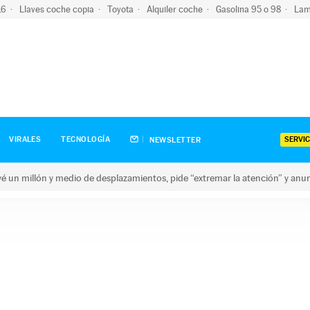
-16
Llaves coche copia
Toyota
Alquiler coche
Gasolina 95 o 98
Lam
SERVIC
VIRALES
TECNOLOGÍA
NEWSLETTER
revé un millón y medio de desplazamientos, pide “extremar la atención” y anu
n millón y medio de desplazamientos, pide “extremar la atención”