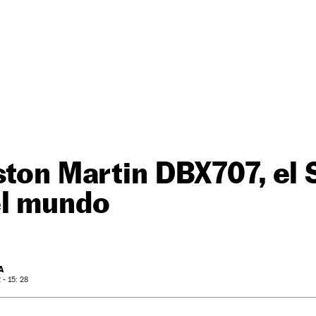
ston Martin DBX707, el
el mundo
A
- 15: 28