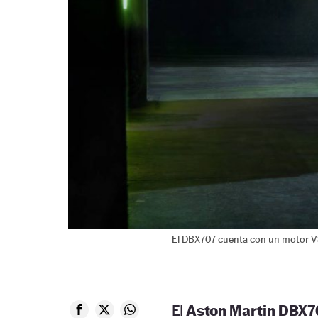
El DBX707 cuenta con un motor V8 
El
Aston Martin DBX7