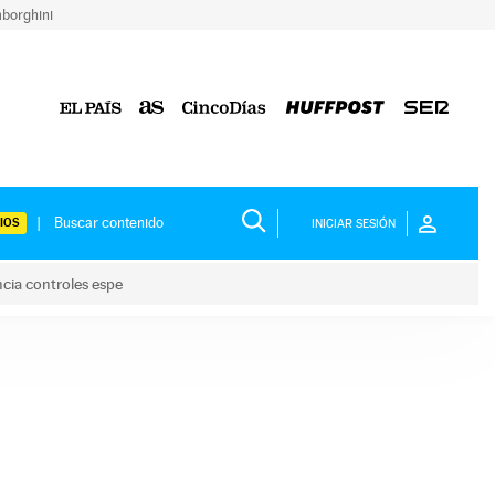
borghini
IOS
INICIAR SESIÓN
ncia controles espe
 y anuncia controles espe