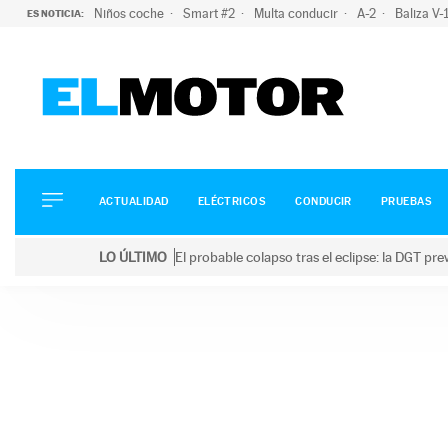
Niños coche
Smart #2
Multa conducir
A-2
Baliza V
ES NOTICIA:
ACTUALIDAD
ELÉCTRICOS
CONDUCIR
ACTUALIDAD
ELÉCTRICOS
CONDUCIR
PRUEBAS
PRUEBAS
Saltar
VIRALES
LO ÚLTIMO
El probable colapso tras el eclipse: la DGT p
al
PODCAST
LO ÚLTIMO
El probable colapso tras el eclipse: la DGT prevé u
contenido
MOTOS
TECNOLOGÍA
SUPERCOCHES
MOTORTV
PREMIOS
SERVICIOS