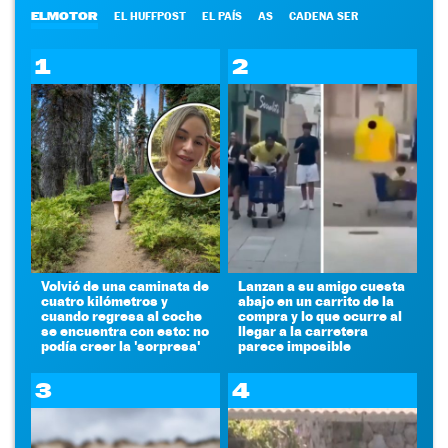
ELMOTOR
EL HUFFPOST
EL PAÍS
AS
CADENA SER
1
2
Volvió de una caminata de
Lanzan a su amigo cuesta
cuatro kilómetros y
abajo en un carrito de la
cuando regresa al coche
compra y lo que ocurre al
se encuentra con esto: no
llegar a la carretera
podía creer la 'sorpresa'
parece imposible
3
4