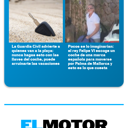
La Guardia Civil advierte a
Pocos se lo imaginarían:
quienes van a la playa:
el rey Felipe VI escoge un
nunca hagas esto con las
coche de una marca
llaves del coche, puede
española para moverse
arruinarte las vacaciones
por Palma de Mallorca y
esto es lo que cuesta