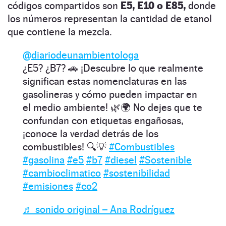
códigos compartidos son
E5, E10 o E85,
donde
los números representan la cantidad de etanol
que contiene la mezcla.
@diariodeunambientologa
¿E5? ¿B7? 🚗 ¡Descubre lo que realmente
significan estas nomenclaturas en las
gasolineras y cómo pueden impactar en
el medio ambiente! 🌿🌍 No dejes que te
confundan con etiquetas engañosas,
¡conoce la verdad detrás de los
combustibles! 🔍💡
#Combustibles
#gasolina
#e5
#b7
#diesel
#Sostenible
#cambioclimatico
#sostenibilidad
#emisiones
#co2
♬ sonido original – Ana Rodríguez