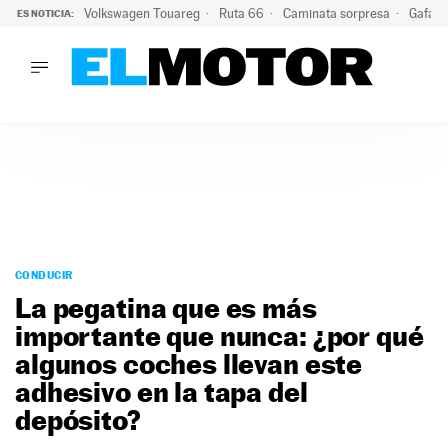
Volkswagen Touareg
Ruta 66
Caminata sorpresa
Gafas 
ES NOTICIA:
LO ÚLTIMO
Ni se te ocurra usar las gafas del eclipse al volante: el moti
LO ÚLTIMO
Ni se te ocurra usar las gafas del eclipse al volante: el motiv
ACTUALIDAD
ELÉCTRICOS
CONDUCIR
PRUEBAS
Saltar
VIRALES
al
CONDUCIR
PODCAST
contenido
La pegatina que es más
MOTOS
importante que nunca: ¿por qué
TECNOLOGÍA
algunos coches llevan este
SUPERCOCHES
MOTORTV
adhesivo en la tapa del
PREMIOS
depósito?
SERVICIOS