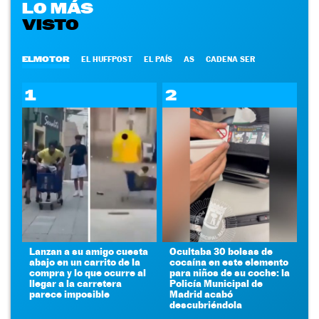
LO MÁS
VISTO
ELMOTOR
EL HUFFPOST
EL PAÍS
AS
CADENA SER
1
2
Lanzan a su amigo cuesta
Ocultaba 30 bolsas de
abajo en un carrito de la
cocaína en este elemento
compra y lo que ocurre al
para niños de su coche: la
llegar a la carretera
Policía Municipal de
parece imposible
Madrid acabó
descubriéndola