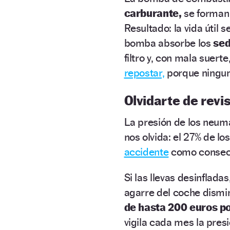
carburante,
se forman 
Resultado: la vida útil 
bomba absorbe los
sed
filtro y, con mala suerte
repostar,
porque ninguna
Olvidarte de revi
La presión de los neumá
nos olvida: el 27% de lo
accidente
como consecu
Si las llevas desinfladas
agarre del coche dism
de hasta 200 euros p
vigila cada mes la presi