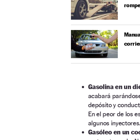
rompe
Manual
corri
Gasolina en un di
acabará parándose.
depósito y conduct
En el peor de los e
algunos inyectores.
Gasóleo en un co