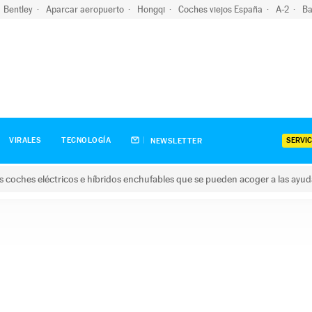
Bentley
Aparcar aeropuerto
Hongqi
Coches viejos España
A-2
Ba
SERVIC
VIRALES
TECNOLOGÍA
NEWSLETTER
s coches eléctricos e híbridos enchufables que se pueden acoger a las ayu
hes eléctricos e híbridos enchufables que se pueden acoger a la