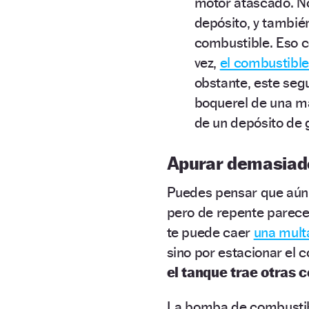
motor atascado. No 
depósito, y también 
combustible. Eso c
vez,
el combustible 
obstante, este seg
boquerel de una ma
de un depósito de 
Apurar demasiado
Puedes pensar que aún 
pero de repente parece
te puede caer
una mult
sino por estacionar el c
el tanque trae otras 
La bomba de combustib