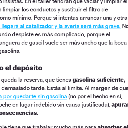
insistas. En el taller tendrán que vaciar y limpiar el
limpiar los conductos y sustituir el filtro de
omo mínimo. Porque si intentas arrancar una y otra
llegará al catalizador y la avería será más grave.
N
undo despiste es más complicado, porque el
nguera de gasoil suele ser más ancho que la boca
gasolina.
 el depósito
queda la reserva, que tienes
gasolina suficiente,
 demasiado tarde. Estás al límite. Al margen de qu
a por quedarte sin gasolina
(no por el hecho en sí,
oche en lugar indebido sin causa justificada),
apura
consecuencias.
le tiene que trabajar mucho más para
absorber e