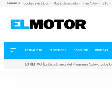
Coches eléctricos
Matrícula españa
Plan Auto+
VTC
ES NOTICIA:
ACTUALIDAD
ELÉCTRICOS
CONDUCIR
ACTUALIDAD
ELÉCTRICOS
CONDUCIR
PRUEBAS
PRUEBAS
Saltar
VIRALES
LO ÚLTIMO
La Lista Blanca del Programa Auto+: todos lo
al
PODCAST
LO ÚLTIMO
La Lista Blanca del Programa Auto+: todos los coc
contenido
MOTOS
TECNOLOGÍA
SUPERCOCHES
MOTORTV
PREMIOS
SERVICIOS