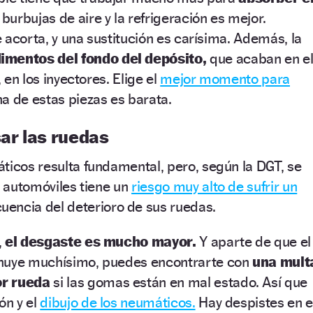
burbujas de aire y la refrigeración es mejor.
se acorta, y una sustitución es carísima. Además, la
imentos del fondo del depósito,
que acaban en e
, en los inyectores. Elige el
mejor momento para
 de estas piezas es barata.
sar las ruedas
ticos resulta fundamental, pero, según la DGT, se
s automóviles tiene un
riesgo muy alto de sufrir un
encia del deterioro de sus ruedas.
,
el desgaste es mucho mayor.
Y aparte de que el
inuye muchísimo, puedes encontrarte con
una mult
or rueda
si las gomas están en mal estado. Así que
ón y el
dibujo de los neumáticos.
Hay despistes en e