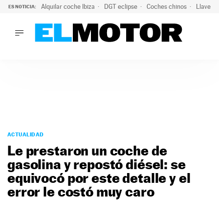
Alquilar coche Ibiza
DGT eclipse
Coches chinos
Llaves 
ES NOTICIA:
LO ÚLTIMO
El probable colapso tras el eclipse: la DGT prevé un millón 
LO ÚLTIMO
El probable colapso tras el eclipse: la DGT prevé un millón 
ACTUALIDAD
ELÉCTRICOS
CONDUCIR
PRUEBAS
Saltar
VIRALES
al
ACTUALIDAD
PODCAST
contenido
Le prestaron un coche de
MOTOS
gasolina y repostó diésel: se
TECNOLOGÍA
equivocó por este detalle y el
SUPERCOCHES
MOTORTV
error le costó muy caro
PREMIOS
SERVICIOS