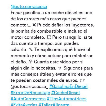
@auto.carrascosa
Echar gasolina a un coche diésel es uno
de los errores más caros que puedes
cometer… ❌ Puede dañar los inyectores,
la bomba de combustible e incluso el
motor completo. 💥 Pero tranquilo, si te
das cuenta a tiempo, aún puedes
salvarlo. 🔧 Te explicamos qué hacer al
momento y cómo actuar para minimizar
el daño. 🎯 Guarda este video por si
algún día lo necesitas. 🔽 Síguenos para
más consejos útiles y evitar errores que
te pueden costar miles de euros. 👉
@autocarrascosa_
#GasolinaEnDiesel
#ErrorDeRepostaje
#CocheDiesel
#AutoCarrascosa
#TipsAutomotrices
#EvitaAverías
#TallerAlicante