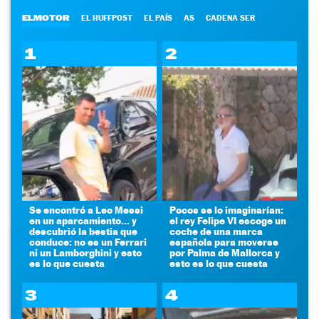
ELMOTOR
EL HUFFPOST
EL PAÍS
AS
CADENA SER
1
2
Se encontró a Leo Messi
Pocos se lo imaginarían:
en un aparcamiento... y
el rey Felipe VI escoge un
descubrió la bestia que
coche de una marca
conduce: no es un Ferrari
española para moverse
ni un Lamborghini y esto
por Palma de Mallorca y
es lo que cuesta
esto es lo que cuesta
3
4