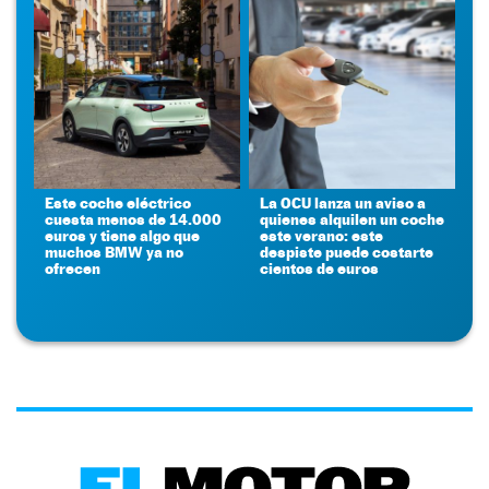
Este coche eléctrico
La OCU lanza un aviso a
cuesta menos de 14.000
quienes alquilen un coche
euros y tiene algo que
este verano: este
muchos BMW ya no
despiste puede costarte
ofrecen
cientos de euros