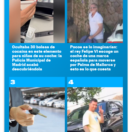
Ocultaba 30 bolsas de
Pocos se lo imaginarían:
cocaína en este elemento
el rey Felipe VI escoge un
para niños de su coche: la
coche de una marca
Policía Municipal de
española para moverse
Madrid acabó
por Palma de Mallorca y
descubriéndola
esto es lo que cuesta
3
4