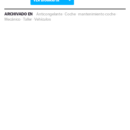
VER BIOGRAFÍA
ARCHIVADO EN
Anticongelante
·
Coche
·
mantenimiento coche
·
Mecánico
·
Taller
·
Vehículos