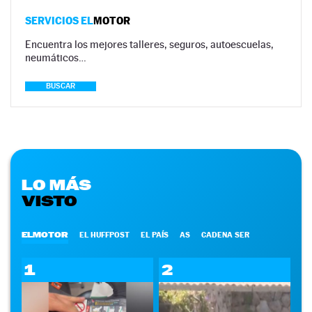
SERVICIOS EL
MOTOR
Encuentra los mejores talleres, seguros, autoescuelas,
neumáticos…
BUSCAR
LO MÁS
VISTO
ELMOTOR
EL HUFFPOST
EL PAÍS
AS
CADENA SER
1
2