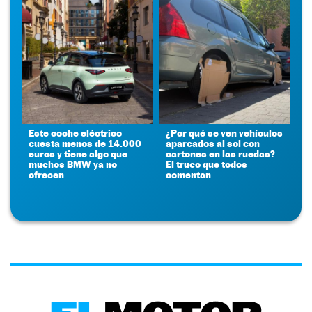
Este coche eléctrico
¿Por qué se ven vehículos
cuesta menos de 14.000
aparcados al sol con
euros y tiene algo que
cartones en las ruedas?
muchos BMW ya no
El truco que todos
ofrecen
comentan