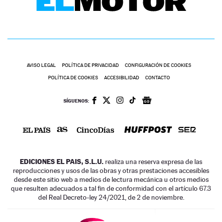
AVISO LEGAL
POLÍTICA DE PRIVACIDAD
CONFIGURACIÓN DE COOKIES
POLÍTICA DE COOKIES
ACCESIBILIDAD
CONTACTO
SÍGUENOS:
EDICIONES EL PAIS, S.L.U.
realiza una reserva expresa de las
reproducciones y usos de las obras y otras prestaciones accesibles
desde este sitio web a medios de lectura mecánica u otros medios
que resulten adecuados a tal fin de conformidad con el artículo 67.3
del Real Decreto-ley 24/2021, de 2 de noviembre.