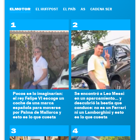
ELMOTOR
EL HUFFPOST
EL PAÍS
AS
CADENA SER
1
2
Pocos se lo imaginarían:
Se encontró a Leo Messi
el rey Felipe VI escoge un
en un aparcamiento... y
coche de una marca
descubrió la bestia que
española para moverse
conduce: no es un Ferrari
por Palma de Mallorca y
ni un Lamborghini y esto
esto es lo que cuesta
es lo que cuesta
3
4