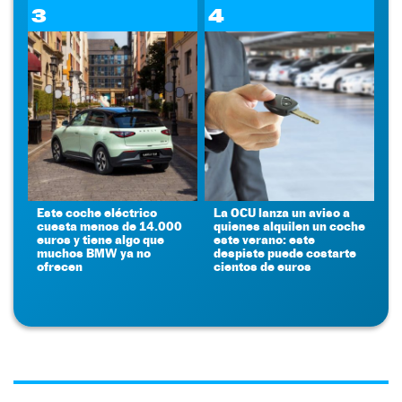
3
4
Este coche eléctrico
La OCU lanza un aviso a
cuesta menos de 14.000
quienes alquilen un coche
euros y tiene algo que
este verano: este
muchos BMW ya no
despiste puede costarte
ofrecen
cientos de euros