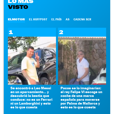
LO MÁS
VISTO
ELMOTOR
EL HUFFPOST
EL PAÍS
AS
CADENA SER
1
2
Se encontró a Leo Messi
Pocos se lo imaginarían:
en un aparcamiento... y
el rey Felipe VI escoge un
descubrió la bestia que
coche de una marca
conduce: no es un Ferrari
española para moverse
ni un Lamborghini y esto
por Palma de Mallorca y
es lo que cuesta
esto es lo que cuesta