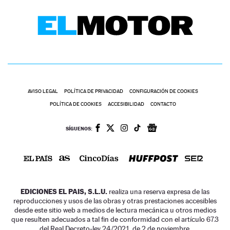
AVISO LEGAL
POLÍTICA DE PRIVACIDAD
CONFIGURACIÓN DE COOKIES
POLÍTICA DE COOKIES
ACCESIBILIDAD
CONTACTO
SÍGUENOS:
EDICIONES EL PAIS, S.L.U.
realiza una reserva expresa de las
reproducciones y usos de las obras y otras prestaciones accesibles
desde este sitio web a medios de lectura mecánica u otros medios
que resulten adecuados a tal fin de conformidad con el artículo 67.3
del Real Decreto-ley 24/2021, de 2 de noviembre.