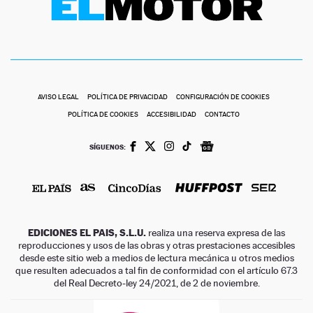
AVISO LEGAL
POLÍTICA DE PRIVACIDAD
CONFIGURACIÓN DE COOKIES
POLÍTICA DE COOKIES
ACCESIBILIDAD
CONTACTO
SÍGUENOS:
EDICIONES EL PAIS, S.L.U.
realiza una reserva expresa de las
reproducciones y usos de las obras y otras prestaciones accesibles
desde este sitio web a medios de lectura mecánica u otros medios
que resulten adecuados a tal fin de conformidad con el artículo 67.3
del Real Decreto-ley 24/2021, de 2 de noviembre.