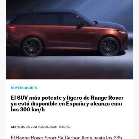
NEWSLETTER
SÍGUENOS
SUPERCOCHES
El SUV más potente y ligero de Range Rover
ya está disponible en España y alcanza casi
los 300 km/h
ALFREDO RUEDA
|
08/08/2025
| MADRID
El Range Rover Sport SV Carbon llega hasta los 635