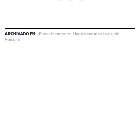
ARCHIVADO EN
Fibra de carbono
·
Llantas carbono trenzado
·
Porsche