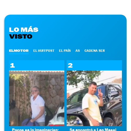
LO MÁS
VISTO
ELMOTOR
EL HUFFPOST
EL PAÍS
AS
CADENA SER
1
2
Pocos se lo imaginarían:
Se encontró a Leo Messi