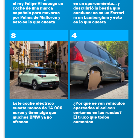
el rey Felipe VI escoge un
en un aparcamiento... y
coche de una marca
descubrió la bestia que
española para moverse
conduce: no es un Ferrari
por Palma de Mallorca y
ni un Lamborghini y esto
esto es lo que cuesta
es lo que cuesta
3
4
Este coche eléctrico
¿Por qué se ven vehículos
cuesta menos de 14.000
aparcados al sol con
euros y tiene algo que
cartones en las ruedas?
muchos BMW ya no
El truco que todos
ofrecen
comentan