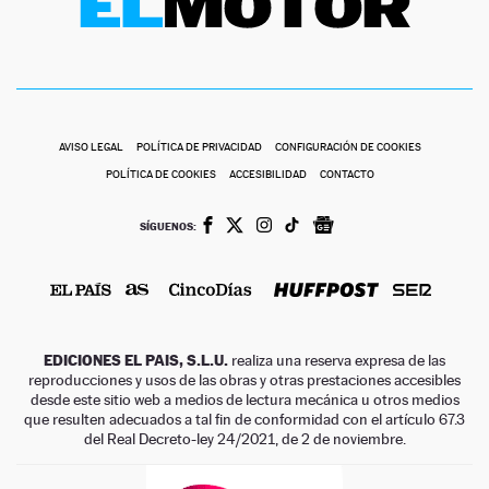
AVISO LEGAL
POLÍTICA DE PRIVACIDAD
CONFIGURACIÓN DE COOKIES
POLÍTICA DE COOKIES
ACCESIBILIDAD
CONTACTO
SÍGUENOS:
EDICIONES EL PAIS, S.L.U.
realiza una reserva expresa de las
reproducciones y usos de las obras y otras prestaciones accesibles
desde este sitio web a medios de lectura mecánica u otros medios
que resulten adecuados a tal fin de conformidad con el artículo 67.3
del Real Decreto-ley 24/2021, de 2 de noviembre.