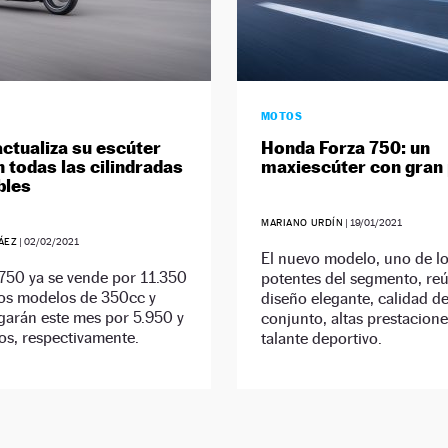
MOTOS
ctualiza su escúter
Honda Forza 750: un
n todas las cilindradas
maxiescúter con gran
bles
MARIANO URDÍN
|
19/01/2021
ÁEZ
|
02/02/2021
El nuevo modelo, uno de l
750 ya se vende por 11.350
potentes del segmento, re
los modelos de 350cc y
diseño elegante, calidad d
garán este mes por 5.950 y
conjunto, altas prestacione
os, respectivamente.
talante deportivo.