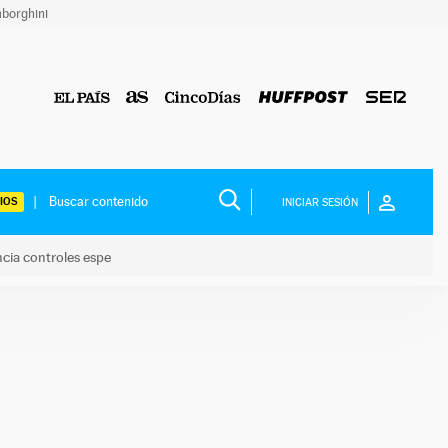
borghini
IOS
INICIAR SESIÓN
ncia controles espe
 y anuncia controles espe