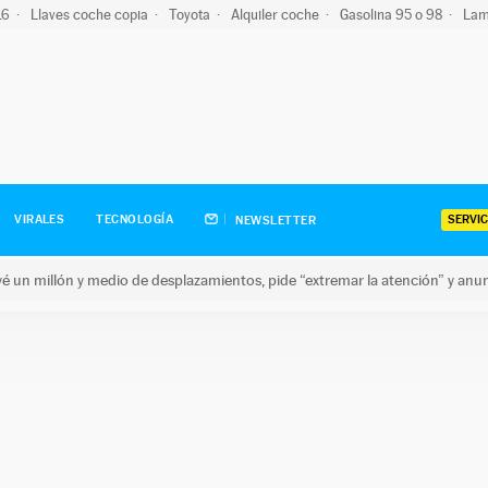
-16
Llaves coche copia
Toyota
Alquiler coche
Gasolina 95 o 98
Lam
SERVIC
VIRALES
TECNOLOGÍA
NEWSLETTER
revé un millón y medio de desplazamientos, pide “extremar la atención” y anu
n millón y medio de desplazamientos, pide “extremar la atención”