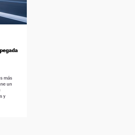
 pegada
os más
úne un
e
s y