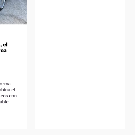
 el
rca
forma
bina el
icos con
able.