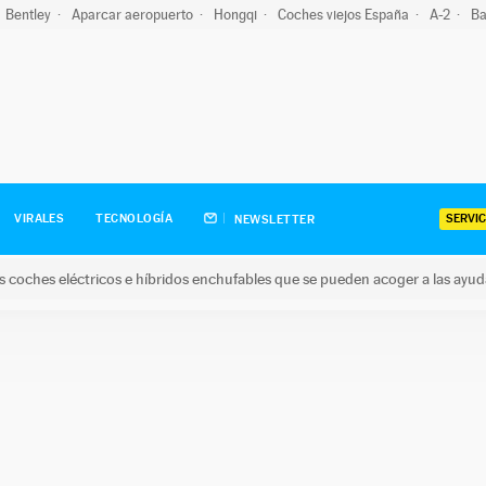
Bentley
Aparcar aeropuerto
Hongqi
Coches viejos España
A-2
Ba
SERVIC
VIRALES
TECNOLOGÍA
NEWSLETTER
s coches eléctricos e híbridos enchufables que se pueden acoger a las ayu
hes eléctricos e híbridos enchufables que se pueden acoger a la