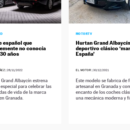
AD
MOTORTV
e español que
Hurtan Grand Albaycín,
emente no conocía
deportivo clásico ‘ma
 30 años
España’
ÁEZ
|
26/11/2022
EL MOTOR
|
30/12/2021
 Grand Albaycín estrena
Este modelo se fabrica de 
 especial para celebrar las
artesanal en Granada y com
das de vida de la marca
encanto de los coches clás
 en Granada.
una mecánica moderna y fi