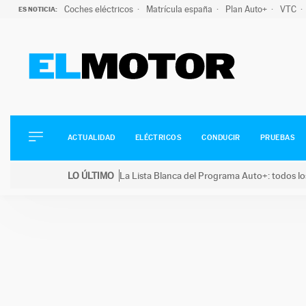
Coches eléctricos
Matrícula españa
Plan Auto+
VTC
ES NOTICIA:
ACTUALIDAD
ELÉCTRICOS
CONDUCIR
ACTUALIDAD
ELÉCTRICOS
CONDUCIR
PRUEBAS
PRUEBAS
Saltar
VIRALES
LO ÚLTIMO
La Lista Blanca del Programa Auto+: todos lo
al
PODCAST
LO ÚLTIMO
La Lista Blanca del Programa Auto+: todos los coc
contenido
MOTOS
TECNOLOGÍA
SUPERCOCHES
MOTORTV
PREMIOS
SERVICIOS