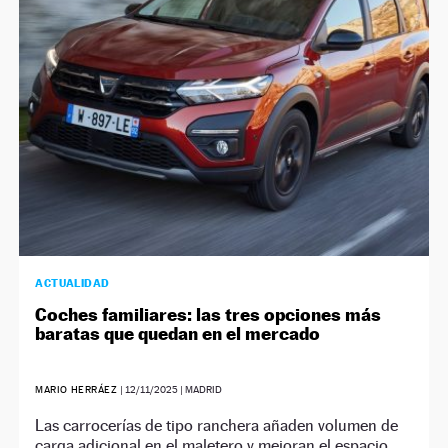
NEWSLETTER
SÍGUENOS
ACTUALIDAD
Coches familiares: las tres opciones más
baratas que quedan en el mercado
MARIO HERRÁEZ
|
12/11/2025
| MADRID
Las carrocerías de tipo ranchera añaden volumen de
carga adicional en el maletero y mejoran el espacio