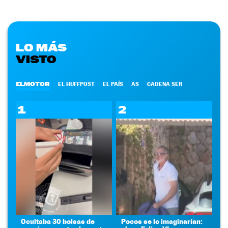
LO MÁS
VISTO
ELMOTOR
EL HUFFPOST
EL PAÍS
AS
CADENA SER
1
2
Ocultaba 30 bolsas de
Pocos se lo imaginarían: