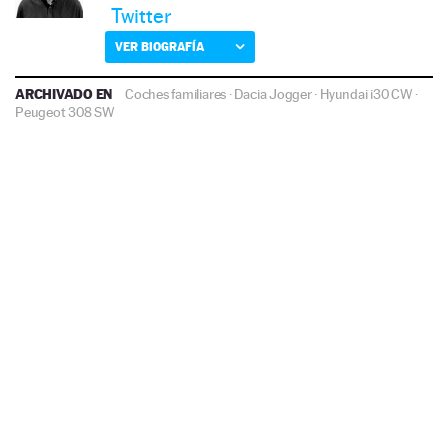
Twitter
VER BIOGRAFÍA
ARCHIVADO EN
Coches familiares
·
Dacia Jogger
·
Hyundai i30 CW
·
Peugeot 308 SW