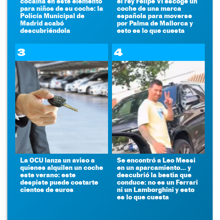
cocaína en este elemento
el rey Felipe VI escoge un
para niños de su coche: la
coche de una marca
Policía Municipal de
española para moverse
Madrid acabó
por Palma de Mallorca y
descubriéndola
esto es lo que cuesta
3
4
La OCU lanza un aviso a
Se encontró a Leo Messi
quienes alquilen un coche
en un aparcamiento... y
este verano: este
descubrió la bestia que
despiste puede costarte
conduce: no es un Ferrari
cientos de euros
ni un Lamborghini y esto
es lo que cuesta