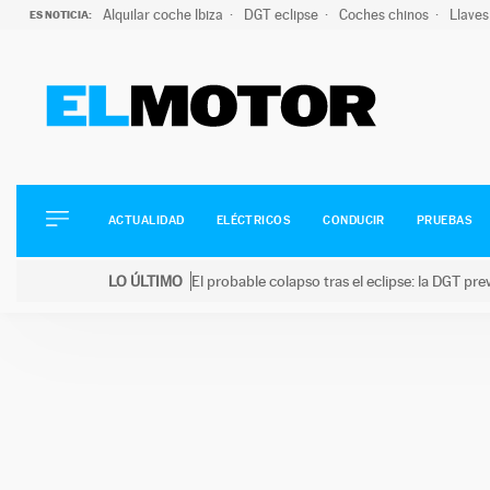
Alquilar coche Ibiza
DGT eclipse
Coches chinos
Llaves
ES NOTICIA:
ACTUALIDAD
ELÉCTRICOS
CONDUCIR
ACTUALIDAD
ELÉCTRICOS
CONDUCIR
PRUEBAS
PRUEBAS
Saltar
VIRALES
LO ÚLTIMO
El probable colapso tras el eclipse: la DGT p
al
PODCAST
LO ÚLTIMO
El probable colapso tras el eclipse: la DGT prevé u
contenido
MOTOS
TECNOLOGÍA
SUPERCOCHES
MOTORTV
PREMIOS
SERVICIOS