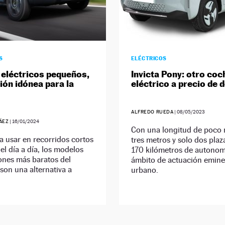
S
ELÉCTRICOS
eléctricos pequeños,
Invicta Pony: otro coc
ión idónea para la
eléctrico a precio de 
ALFREDO RUEDA
|
08/05/2023
ÁEZ
|
16/01/2024
Con una longitud de poco
 a usar en recorridos cortos
tres metros y solo dos plaza
el día a día, los modelos
170 kilómetros de autonom
ones más baratos del
ámbito de actuación emin
on una alternativa a
urbano.