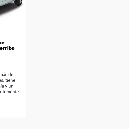
he
derribo
 más de
s, tiene
ía y un
entemente