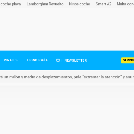
 coche playa
Lamborghini Revuelto
Niños coche
Smart #2
Multa con
SERVIC
VIRALES
TECNOLOGÍA
NEWSLETTER
revé un millón y medio de desplazamientos, pide “extremar la atención” y anu
n millón y medio de desplazamientos, pide “extremar la atención”