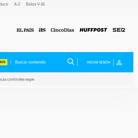
ducir
A-2
Baliza V-16
IOS
INICIAR SESIÓN
ncia controles espe
 y anuncia controles espe