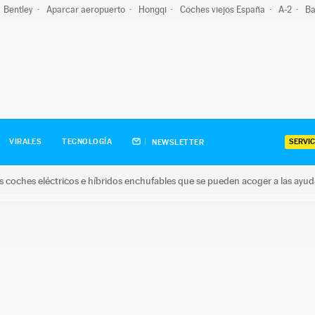
Bentley
Aparcar aeropuerto
Hongqi
Coches viejos España
A-2
Ba
SERVIC
VIRALES
TECNOLOGÍA
NEWSLETTER
s coches eléctricos e híbridos enchufables que se pueden acoger a las ayu
hes eléctricos e híbridos enchufables que se pueden acoger a la