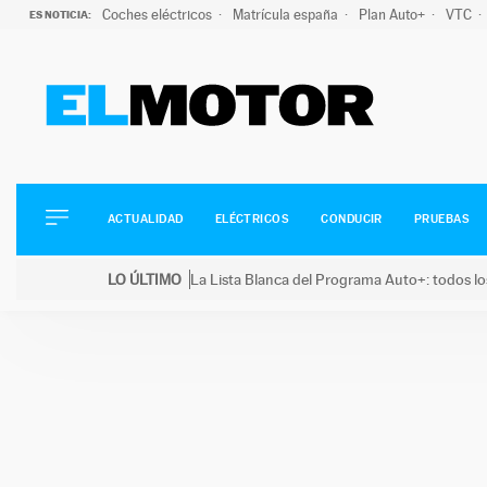
Coches eléctricos
Matrícula españa
Plan Auto+
VTC
ES NOTICIA:
ACTUALIDAD
ELÉCTRICOS
CONDUCIR
ACTUALIDAD
ELÉCTRICOS
CONDUCIR
PRUEBAS
PRUEBAS
Saltar
VIRALES
LO ÚLTIMO
La Lista Blanca del Programa Auto+: todos lo
al
PODCAST
LO ÚLTIMO
La Lista Blanca del Programa Auto+: todos los coc
contenido
MOTOS
TECNOLOGÍA
SUPERCOCHES
MOTORTV
PREMIOS
SERVICIOS