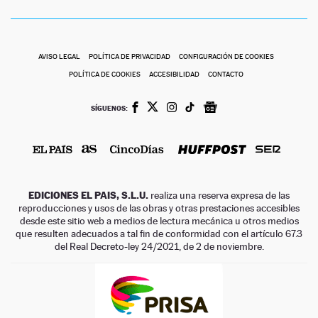
AVISO LEGAL
POLÍTICA DE PRIVACIDAD
CONFIGURACIÓN DE COOKIES
POLÍTICA DE COOKIES
ACCESIBILIDAD
CONTACTO
SÍGUENOS:
EDICIONES EL PAIS, S.L.U.
realiza una reserva expresa de las
reproducciones y usos de las obras y otras prestaciones accesibles
desde este sitio web a medios de lectura mecánica u otros medios
que resulten adecuados a tal fin de conformidad con el artículo 67.3
del Real Decreto-ley 24/2021, de 2 de noviembre.