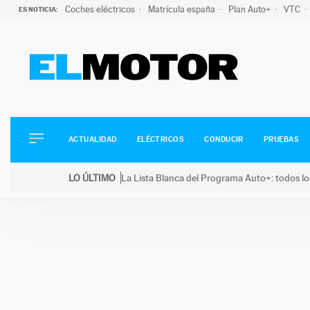
Coches eléctricos
Matrícula españa
Plan Auto+
VTC
ES NOTICIA:
ACTUALIDAD
ELÉCTRICOS
CONDUCIR
ACTUALIDAD
ELÉCTRICOS
CONDUCIR
PRUEBAS
PRUEBAS
Saltar
VIRALES
LO ÚLTIMO
La Lista Blanca del Programa Auto+: todos lo
al
PODCAST
LO ÚLTIMO
La Lista Blanca del Programa Auto+: todos los coc
contenido
MOTOS
TECNOLOGÍA
SUPERCOCHES
MOTORTV
PREMIOS
SERVICIOS