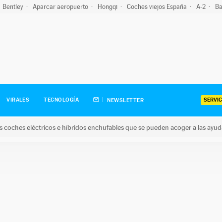
Bentley
Aparcar aeropuerto
Hongqi
Coches viejos España
A-2
Ba
SERVIC
VIRALES
TECNOLOGÍA
NEWSLETTER
s coches eléctricos e híbridos enchufables que se pueden acoger a las ayu
hes eléctricos e híbridos enchufables que se pueden acoger a la