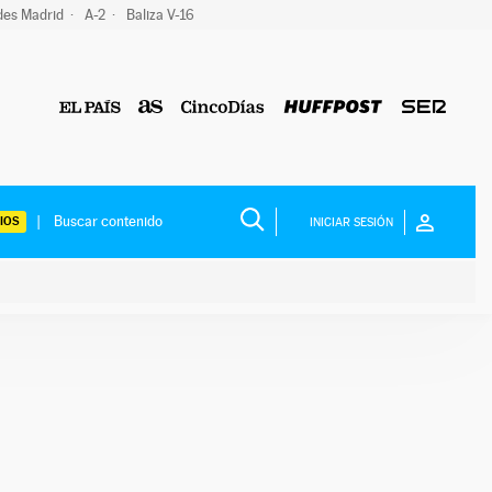
des Madrid
A-2
Baliza V-16
IOS
INICIAR SESIÓN