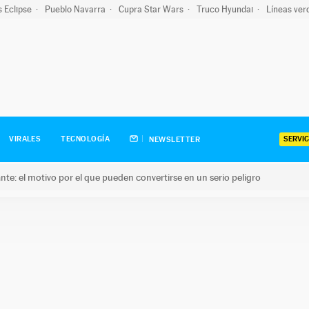
s Eclipse
Pueblo Navarra
Cupra Star Wars
Truco Hyundai
Líneas ver
SERVIC
VIRALES
TECNOLOGÍA
NEWSLETTER
olante: el motivo por el que pueden convertirse en un serio peligro
e: el motivo por el que pueden convertirse en un serio peligro