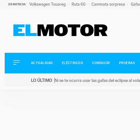
Volkswagen Touareg
Ruta 66
Caminata sorpresa
Gafa
ES NOTICIA:
ACTUALIDAD
ELÉCTRICOS
CONDUCIR
ACTUALIDAD
ELÉCTRICOS
CONDUCIR
PRUEBAS
PRUEBAS
Saltar
VIRALES
LO ÚLTIMO
Ni se te ocurra usar las gafas del eclipse al v
al
PODCAST
LO ÚLTIMO
Ni se te ocurra usar las gafas del eclipse al volant
contenido
MOTOS
TECNOLOGÍA
SUPERCOCHES
MOTORTV
PREMIOS
SERVICIOS