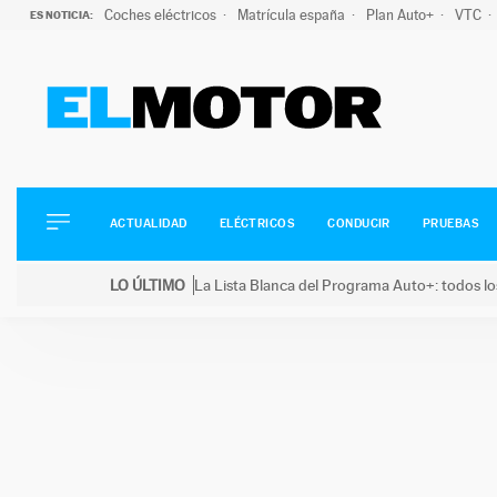
Coches eléctricos
Matrícula españa
Plan Auto+
VTC
ES NOTICIA:
ACTUALIDAD
ELÉCTRICOS
CONDUCIR
ACTUALIDAD
ELÉCTRICOS
CONDUCIR
PRUEBAS
PRUEBAS
Saltar
VIRALES
LO ÚLTIMO
La Lista Blanca del Programa Auto+: todos lo
al
PODCAST
LO ÚLTIMO
La Lista Blanca del Programa Auto+: todos los coc
contenido
MOTOS
TECNOLOGÍA
SUPERCOCHES
MOTORTV
PREMIOS
SERVICIOS