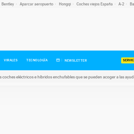
Bentley
Aparcar aeropuerto
Hongqi
Coches viejos España
A-2
Ba
SERVIC
VIRALES
TECNOLOGÍA
NEWSLETTER
s coches eléctricos e híbridos enchufables que se pueden acoger a las ayu
hes eléctricos e híbridos enchufables que se pueden acoger a la