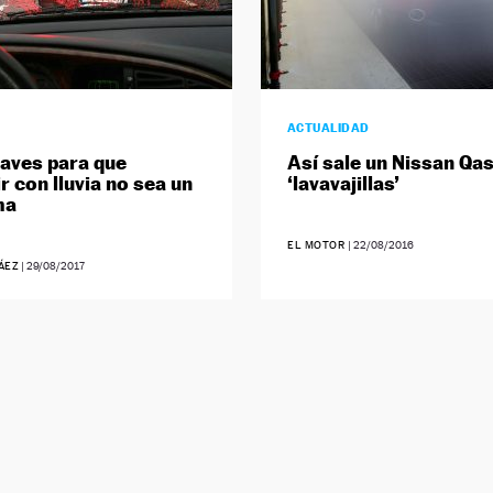
ACTUALIDAD
laves para que
Así sale un Nissan Qas
r con lluvia no sea un
‘lavavajillas’
ma
EL MOTOR
|
22/08/2016
ÁEZ
|
29/08/2017