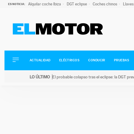
Alquilar coche Ibiza
DGT eclipse
Coches chinos
Llaves
ES NOTICIA:
ACTUALIDAD
ELÉCTRICOS
CONDUCIR
ACTUALIDAD
ELÉCTRICOS
CONDUCIR
PRUEBAS
PRUEBAS
Saltar
VIRALES
LO ÚLTIMO
El probable colapso tras el eclipse: la DGT p
al
PODCAST
LO ÚLTIMO
El probable colapso tras el eclipse: la DGT prevé u
contenido
MOTOS
TECNOLOGÍA
SUPERCOCHES
MOTORTV
PREMIOS
SERVICIOS