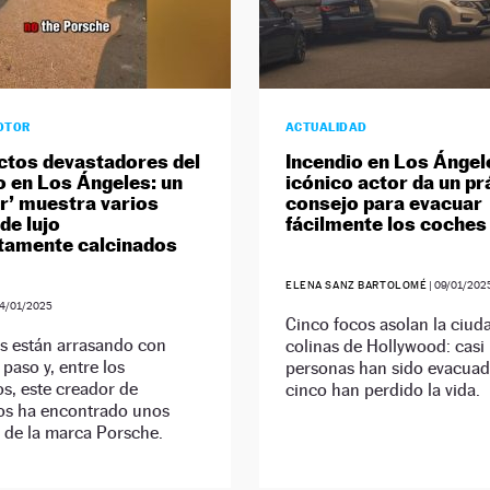
OTOR
ACTUALIDAD
ctos devastadores del
Incendio en Los Ángel
o en Los Ángeles: un
icónico actor da un pr
er’ muestra varios
consejo para evacuar
de lujo
fácilmente los coches
tamente calcinados
ELENA SANZ BARTOLOMÉ
|
09/01/202
4/01/2025
Cinco focos asolan la ciuda
s están arrasando con
colinas de Hollywood: cas
 paso y, entre los
personas han sido evacuad
s, este creador de
cinco han perdido la vida.
os ha encontrado unos
 de la marca Porsche.