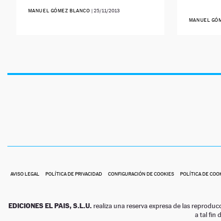
MANUEL GÓMEZ BLANCO
|
25/11/2013
MANUEL GÓ
AVISO LEGAL
POLÍTICA DE PRIVACIDAD
CONFIGURACIÓN DE COOKIES
POLÍTICA DE COO
EDICIONES EL PAIS, S.L.U.
realiza una reserva expresa de las reproduc
a tal fin