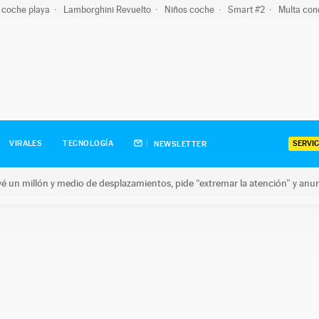
 coche playa
Lamborghini Revuelto
Niños coche
Smart #2
Multa con
SERVIC
VIRALES
TECNOLOGÍA
NEWSLETTER
revé un millón y medio de desplazamientos, pide “extremar la atención” y anu
n millón y medio de desplazamientos, pide “extremar la atención”