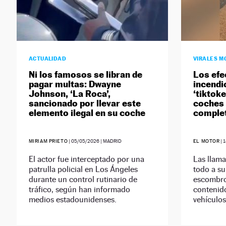
ACTUALIDAD
VIRALES M
Ni los famosos se libran de
Los efe
pagar multas: Dwayne
incendi
Johnson, ‘La Roca’,
‘tiktok
sancionado por llevar este
coches 
elemento ilegal en su coche
comple
MIRIAM PRIETO
|
05/05/2026
| MADRID
EL MOTOR
|
1
El actor fue interceptado por una
Las llama
patrulla policial en Los Ángeles
todo a su
durante un control rutinario de
escombro
tráfico, según han informado
contenid
medios estadounidenses.
vehículos