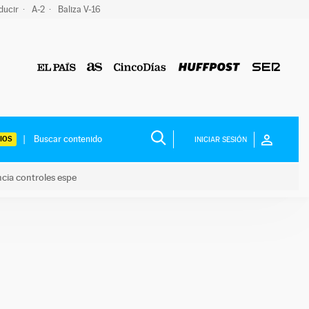
ducir
A-2
Baliza V-16
IOS
INICIAR SESIÓN
ncia controles espe
 y anuncia controles espe