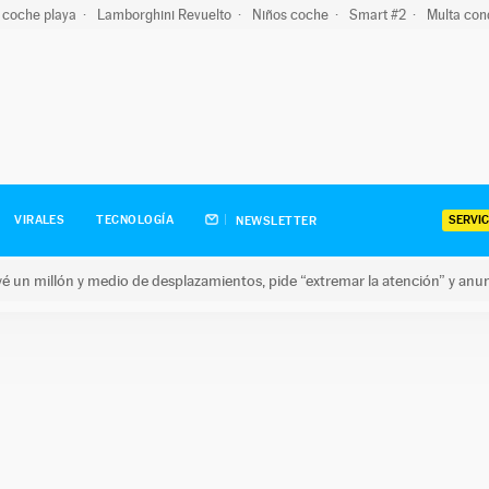
 coche playa
Lamborghini Revuelto
Niños coche
Smart #2
Multa con
SERVIC
VIRALES
TECNOLOGÍA
NEWSLETTER
revé un millón y medio de desplazamientos, pide “extremar la atención” y anu
n millón y medio de desplazamientos, pide “extremar la atención”