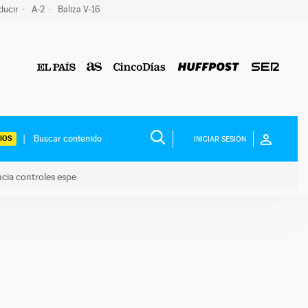
ducir
A-2
Baliza V-16
IOS
INICIAR SESIÓN
ncia controles espe
 y anuncia controles espe