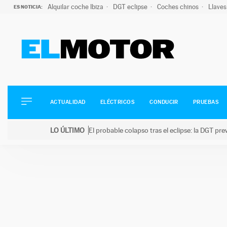
Alquilar coche Ibiza
DGT eclipse
Coches chinos
Llaves
ES NOTICIA:
ACTUALIDAD
ELÉCTRICOS
CONDUCIR
ACTUALIDAD
ELÉCTRICOS
CONDUCIR
PRUEBAS
PRUEBAS
Saltar
VIRALES
LO ÚLTIMO
El probable colapso tras el eclipse: la DGT p
al
PODCAST
LO ÚLTIMO
El probable colapso tras el eclipse: la DGT prevé u
contenido
MOTOS
TECNOLOGÍA
SUPERCOCHES
MOTORTV
PREMIOS
SERVICIOS