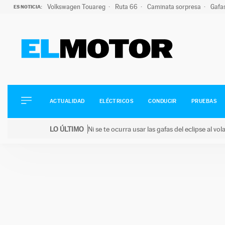
Volkswagen Touareg
Ruta 66
Caminata sorpresa
Gafa
ES NOTICIA:
ACTUALIDAD
ELÉCTRICOS
CONDUCIR
ACTUALIDAD
ELÉCTRICOS
CONDUCIR
PRUEBAS
PRUEBAS
Saltar
VIRALES
LO ÚLTIMO
Ni se te ocurra usar las gafas del eclipse al v
al
PODCAST
LO ÚLTIMO
Ni se te ocurra usar las gafas del eclipse al volant
contenido
MOTOS
TECNOLOGÍA
SUPERCOCHES
MOTORTV
PREMIOS
SERVICIOS