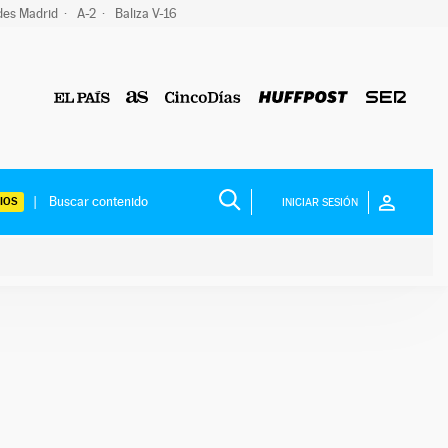
des Madrid
A-2
Baliza V-16
IOS
INICIAR SESIÓN