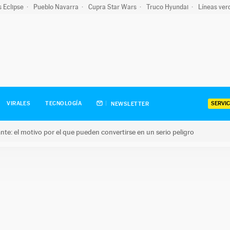
s Eclipse
Pueblo Navarra
Cupra Star Wars
Truco Hyundai
Líneas ver
SERVIC
VIRALES
TECNOLOGÍA
NEWSLETTER
olante: el motivo por el que pueden convertirse en un serio peligro
e: el motivo por el que pueden convertirse en un serio peligro