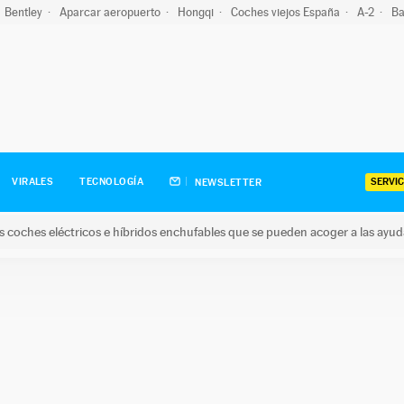
Bentley
Aparcar aeropuerto
Hongqi
Coches viejos España
A-2
Ba
SERVIC
VIRALES
TECNOLOGÍA
NEWSLETTER
s coches eléctricos e híbridos enchufables que se pueden acoger a las ayu
hes eléctricos e híbridos enchufables que se pueden acoger a la