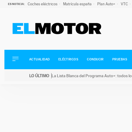
Coches eléctricos
Matrícula españa
Plan Auto+
VTC
ES NOTICIA:
ACTUALIDAD
ELÉCTRICOS
CONDUCIR
ACTUALIDAD
ELÉCTRICOS
CONDUCIR
PRUEBAS
PRUEBAS
Saltar
VIRALES
LO ÚLTIMO
La Lista Blanca del Programa Auto+: todos lo
al
PODCAST
LO ÚLTIMO
La Lista Blanca del Programa Auto+: todos los coc
contenido
MOTOS
TECNOLOGÍA
SUPERCOCHES
MOTORTV
PREMIOS
SERVICIOS