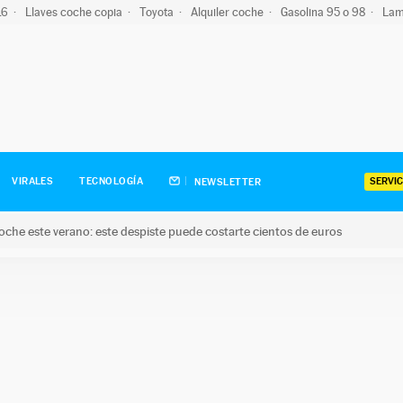
-16
Llaves coche copia
Toyota
Alquiler coche
Gasolina 95 o 98
Lam
SERVIC
VIRALES
TECNOLOGÍA
NEWSLETTER
oche este verano: este despiste puede costarte cientos de euros
este verano: este despiste puede costarte cientos de euros