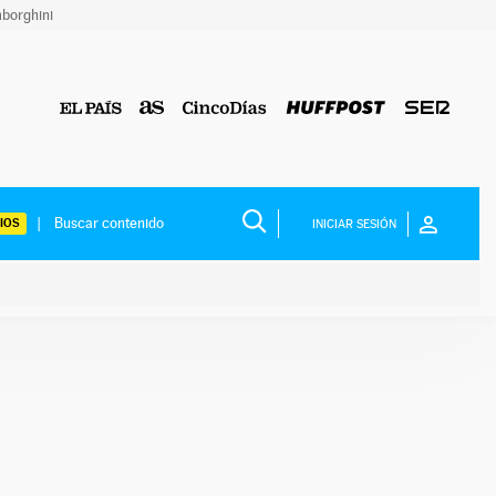
borghini
IOS
INICIAR SESIÓN