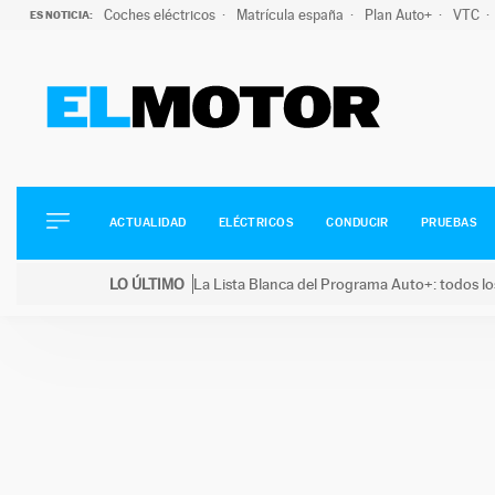
Coches eléctricos
Matrícula españa
Plan Auto+
VTC
ES NOTICIA:
ACTUALIDAD
ELÉCTRICOS
CONDUCIR
ACTUALIDAD
ELÉCTRICOS
CONDUCIR
PRUEBAS
PRUEBAS
Saltar
VIRALES
LO ÚLTIMO
La Lista Blanca del Programa Auto+: todos lo
al
PODCAST
LO ÚLTIMO
La Lista Blanca del Programa Auto+: todos los coc
contenido
MOTOS
TECNOLOGÍA
SUPERCOCHES
MOTORTV
PREMIOS
SERVICIOS