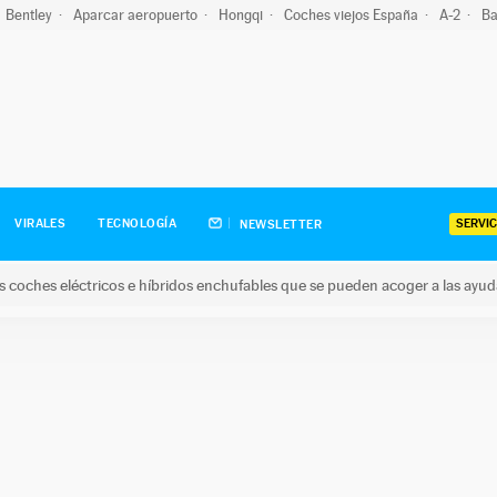
Bentley
Aparcar aeropuerto
Hongqi
Coches viejos España
A-2
Ba
SERVIC
VIRALES
TECNOLOGÍA
NEWSLETTER
s coches eléctricos e híbridos enchufables que se pueden acoger a las ayu
hes eléctricos e híbridos enchufables que se pueden acoger a la