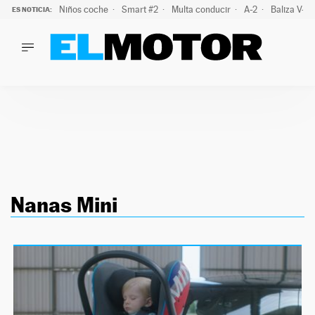
Niños coche
Smart #2
Multa conducir
A-2
Baliza V-1
ES NOTICIA:
LO ÚLTIMO
La policía advierte de este peligro y esta es una buena soluc
LO ÚLTIMO
La policía advierte de este peligro y esta es una buena soluci
ACTUALIDAD
ELÉCTRICOS
CONDUCIR
PRUEBAS
Saltar
VIRALES
al
PODCAST
Nanas Mini
contenido
MOTOS
TECNOLOGÍA
SUPERCOCHES
MOTORTV
PREMIOS
SERVICIOS