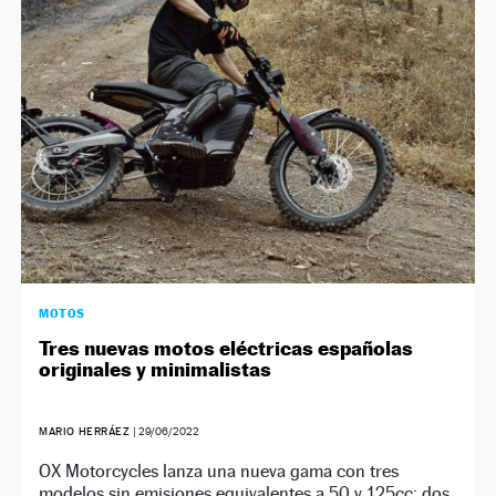
NEWSLETTER
SÍGUENOS
MOTOS
Tres nuevas motos eléctricas españolas
originales y minimalistas
MARIO HERRÁEZ
|
29/06/2022
OX Motorcycles lanza una nueva gama con tres
modelos sin emisiones equivalentes a 50 y 125cc: dos